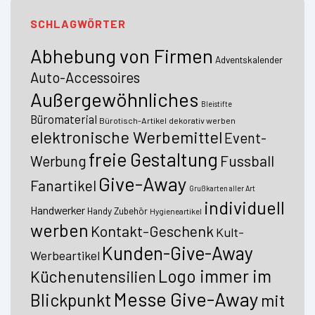
SCHLAGWÖRTER
Abhebung von Firmen
Adventskalender
Auto-Accessoires
Außergewöhnliches
Bleistifte
Büromaterial
Bürotisch-Artikel
dekorativ werben
elektronische Werbemittel
Event-
freie Gestaltung
Fussball
Werbung
Give-Away
Fanartikel
Grußkarten aller Art
individuell
Handwerker
Handy Zubehör
Hygieneartikel
werben
Kontakt-Geschenk
Kult-
Kunden-Give-Away
Werbeartikel
Logo immer im
Küchenutensilien
Messe Give-Away
Blickpunkt
mit