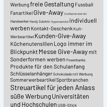
freie Gestaltung
Fussball
Werbung
Give-Away
Fanartikel
Grußkarten aller Art
individuell
Handwerker
Handy Zubehör
Hygieneartikel
werben
Kontakt-Geschenk
Kult-
Kunden-Give-Away
Werbeartikel
Logo immer im
Küchenutensilien
Messe Give-Away
Blickpunkt
mit
Sonderformen werben
Powerbanks
Produkte für den Schulanfang
Schlüsselanhänger
Schokolade mit Werbung
Sommerwerbeartikel
Sportbranchen
Streuartikel für jeden Anlass
süße Werbung
Universitäten
und Hochschulen
USB-Stick