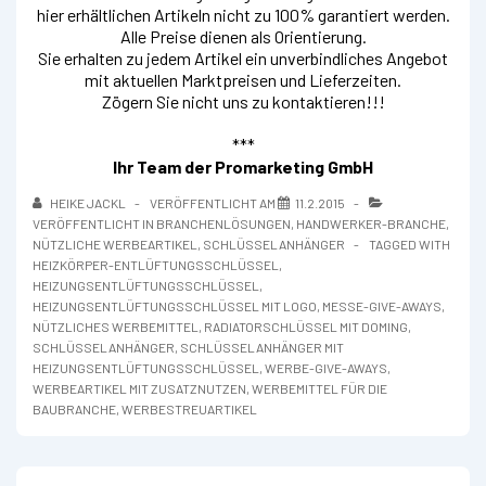
hier erhältlichen Artikeln nicht zu 100% garantiert werden.
Alle Preise dienen als Orientierung.
Sie erhalten zu jedem Artikel ein unverbindliches Angebot
mit aktuellen Marktpreisen und Lieferzeiten.
Zögern Sie nicht uns zu kontaktieren!!!
***
Ihr Team der Promarketing GmbH
HEIKE JACKL
VERÖFFENTLICHT AM
11.2.2015
VERÖFFENTLICHT IN
BRANCHENLÖSUNGEN
,
HANDWERKER-BRANCHE
,
NÜTZLICHE WERBEARTIKEL
,
SCHLÜSSELANHÄNGER
TAGGED WITH
HEIZKÖRPER-ENTLÜFTUNGSSCHLÜSSEL
,
HEIZUNGSENTLÜFTUNGSSCHLÜSSEL
,
HEIZUNGSENTLÜFTUNGSSCHLÜSSEL MIT LOGO
,
MESSE-GIVE-AWAYS
,
NÜTZLICHES WERBEMITTEL
,
RADIATORSCHLÜSSEL MIT DOMING
,
SCHLÜSSELANHÄNGER
,
SCHLÜSSELANHÄNGER MIT
HEIZUNGSENTLÜFTUNGSSCHLÜSSEL
,
WERBE-GIVE-AWAYS
,
WERBEARTIKEL MIT ZUSATZNUTZEN
,
WERBEMITTEL FÜR DIE
BAUBRANCHE
,
WERBESTREUARTIKEL