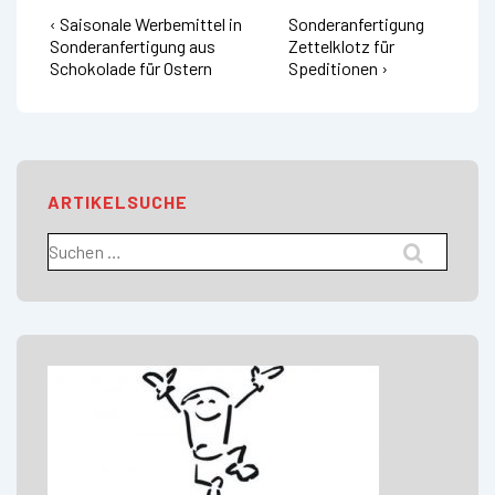
Vorheriger
Nächster
Beitragsnavigation
‹ Saisonale Werbemittel in
Sonderanfertigung
Beitrag
Beitrag
Sonderanfertigung aus
Zettelklotz für
ist
ist
Schokolade für Ostern
Speditionen ›
ARTIKELSUCHE
Suchen
nach: