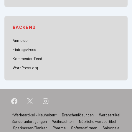
BACKEND
Anmelden
Eintrags-Feed
Kommentar-Feed
WordPress.org
Footer-
*Werbeartikel – Neuheiten*
Branchenlösungen
Werbeartikel
Sonderanfertigungen
Weihnachten
Nützliche werbeartikel
Menü
Sparkassen/Banken
Pharma
Softwarefirmen
Saisonale