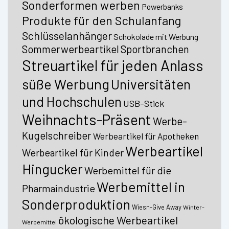
Sonderformen werben
Powerbanks
Produkte für den Schulanfang
Schlüsselanhänger
Schokolade mit Werbung
Sommerwerbeartikel
Sportbranchen
Streuartikel für jeden Anlass
süße Werbung
Universitäten
und Hochschulen
USB-Stick
Weihnachts-Präsent
Werbe-
Kugelschreiber
Werbeartikel für Apotheken
Werbeartikel
Werbeartikel für Kinder
Hingucker
Werbemittel für die
Werbemittel in
Pharmaindustrie
Sonderproduktion
Wiesn-Give Away
Winter-
ökologische Werbeartikel
Werbemittel