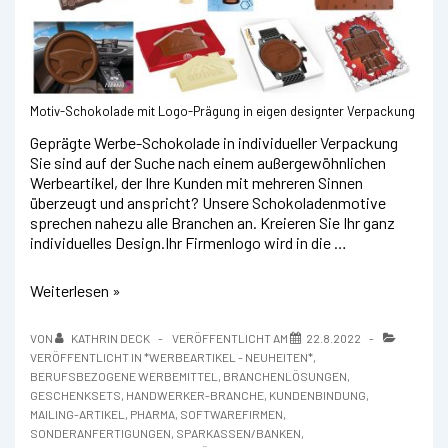
Motiv-Schokolade mit Logo-Prägung in eigen designter Verpackung
Geprägte Werbe-Schokolade in individueller Verpackung
Sie sind auf der Suche nach einem außergewöhnlichen
Werbeartikel, der Ihre Kunden mit mehreren Sinnen
überzeugt und anspricht? Unsere Schokoladenmotive
sprechen nahezu alle Branchen an. Kreieren Sie Ihr ganz
individuelles Design.Ihr Firmenlogo wird in die …
Schokolade
Weiterlesen »
in
Sonderform
VON
KATHRIN DECK
VERÖFFENTLICHT AM
22.8.2022
mit
VERÖFFENTLICHT IN
*WERBEARTIKEL - NEUHEITEN*
,
Logo-
BERUFSBEZOGENE WERBEMITTEL
,
BRANCHENLÖSUNGEN
,
Prägung
GESCHENKSETS
,
HANDWERKER-BRANCHE
,
KUNDENBINDUNG
,
MAILING-ARTIKEL
,
PHARMA
,
SOFTWAREFIRMEN
,
SONDERANFERTIGUNGEN
,
SPARKASSEN/BANKEN
,