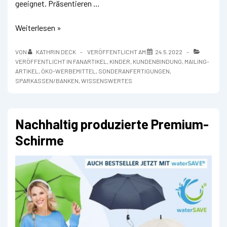
geeignet. Präsentieren …
Wundersame
Weiterlesen »
Werbe-
Faltkarte
VON
KATHRIN DECK
VERÖFFENTLICHT AM
24.5.2022
VERÖFFENTLICHT IN
FANARTIKEL
,
KINDER
,
KUNDENBINDUNG
,
MAILING-
ARTIKEL
,
ÖKO-WERBEMITTEL
,
SONDERANFERTIGUNGEN
,
SPARKASSEN/BANKEN
,
WISSENSWERTES
Nachhaltig produzierte Premium-
Schirme