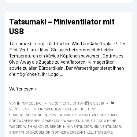
Tatsumaki – Miniventilator mit
USB
Tatsumaki – sorgt für frischen Wind am Arbeitsplatz! Der
Mini-Ventilator lässt Sie auch bei sommerlich heißen
Temperaturen ein kühles Köpfchen bewahren. Optimales
Give-Away als Zugabe zu Ventilatoren, Klimageräten
sowie zu allen Büroartikeln. Der Werbeträger bietet Ihnen
die Möglichkeit, Ihr Logo …
Tatsumaki
Weiterlesen »
–
Miniventilator
VON
MARCEL IACI
VERÖFFENTLICHT AM
5.6.2018
mit
VERÖFFENTLICHT IN
*WERBEARTIKEL - NEUHEITEN*
,
USB
BRANCHENLÖSUNGEN
,
POWERBANK
,
SAISONALE WERBEARTIKEL
,
SOFTWAREFIRMEN
,
SPARKASSEN/BANKEN
,
USB-STICKS & MEHR
TAGGED WITH
HANDY ZUBEHÖR
,
MINI-VENTILATOR
,
MINIVENTILATOR
,
SMARTPHONE-ZUBEHÖR
,
SOMMERWERBEARTIKEL
,
TRAGBARE