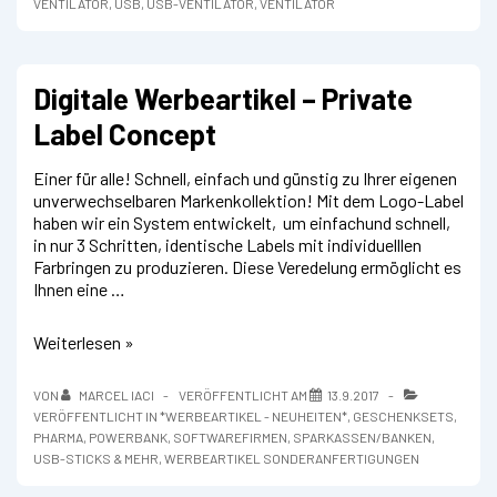
VENTILATOR
,
USB
,
USB-VENTILATOR
,
VENTILATOR
Digitale Werbeartikel – Private
Label Concept
Einer für alle! Schnell, einfach und günstig zu Ihrer eigenen
unverwechselbaren Markenkollektion! Mit dem Logo-Label
haben wir ein System entwickelt, um einfachund schnell,
in nur 3 Schritten, identische Labels mit individuelllen
Farbringen zu produzieren. Diese Veredelung ermöglicht es
Ihnen eine …
Digitale
Weiterlesen »
Werbeartikel
–
VON
MARCEL IACI
VERÖFFENTLICHT AM
13.9.2017
Private
VERÖFFENTLICHT IN
*WERBEARTIKEL - NEUHEITEN*
,
GESCHENKSETS
,
Label
PHARMA
,
POWERBANK
,
SOFTWAREFIRMEN
,
SPARKASSEN/BANKEN
,
Concept
USB-STICKS & MEHR
,
WERBEARTIKEL SONDERANFERTIGUNGEN