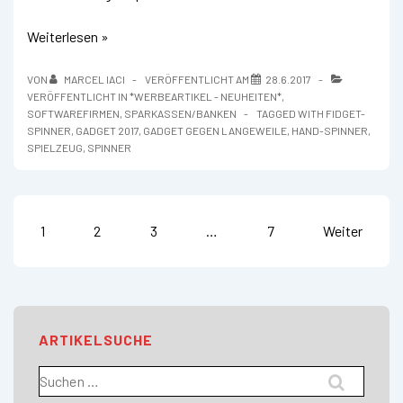
Der
Weiterlesen »
Hand
Spinner-
VON
MARCEL IACI
VERÖFFENTLICHT AM
28.6.2017
Das
VERÖFFENTLICHT IN
*WERBEARTIKEL - NEUHEITEN*
,
Werbeartikel
SOFTWAREFIRMEN
,
SPARKASSEN/BANKEN
TAGGED WITH
FIDGET-
Highlight!
SPINNER
,
GADGET 2017
,
GADGET GEGEN LANGEWEILE
,
HAND-SPINNER
,
SPIELZEUG
,
SPINNER
Seitennummerierung
1
2
3
…
7
Weiter
der
Beiträge
ARTIKELSUCHE
Suchen
nach: