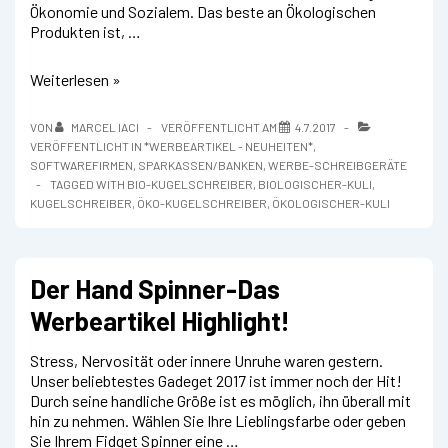
Ökonomie und Sozialem. Das beste an Ökologischen
Produkten ist, …
Der
Weiterlesen »
Öko-
Kugelschreiber!
VON
MARCEL IACI
VERÖFFENTLICHT AM
4.7.2017
VERÖFFENTLICHT IN
*WERBEARTIKEL - NEUHEITEN*
,
SOFTWAREFIRMEN
,
SPARKASSEN/BANKEN
,
WERBE-SCHREIBGERÄTE
TAGGED WITH
BIO-KUGELSCHREIBER
,
BIOLOGISCHER-KULI
,
KUGELSCHREIBER
,
ÖKO-KUGELSCHREIBER
,
ÖKOLOGISCHER-KULI
Der Hand Spinner-Das
Werbeartikel Highlight!
Stress, Nervosität oder innere Unruhe waren gestern.
Unser beliebtestes Gadeget 2017 ist immer noch der Hit!
Durch seine handliche Größe ist es möglich, ihn überall mit
hin zu nehmen. Wählen Sie Ihre Lieblingsfarbe oder geben
Sie Ihrem Fidget Spinner eine …