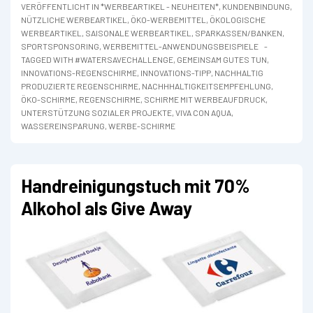
Schirme
VERÖFFENTLICHT IN
*WERBEARTIKEL - NEUHEITEN*
,
KUNDENBINDUNG
,
NÜTZLICHE WERBEARTIKEL
,
ÖKO-WERBEMITTEL
,
ÖKOLOGISCHE
WERBEARTIKEL
,
SAISONALE WERBEARTIKEL
,
SPARKASSEN/BANKEN
,
SPORTSPONSORING
,
WERBEMITTEL-ANWENDUNGSBEISPIELE
TAGGED WITH
#WATERSAVECHALLENGE
,
GEMEINSAM GUTES TUN
,
INNOVATIONS-REGENSCHIRME
,
INNOVATIONS-TIPP
,
NACHHALTIG
PRODUZIERTE REGENSCHIRME
,
NACHHHALTIGKEITSEMPFEHLUNG
,
ÖKO-SCHIRME
,
REGENSCHIRME
,
SCHIRME MIT WERBEAUFDRUCK
,
UNTERSTÜTZUNG SOZIALER PROJEKTE
,
VIVA CON AQUA
,
WASSEREINSPARUNG
,
WERBE-SCHIRME
Handreinigungstuch mit 70%
Alkohol als Give Away