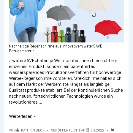
Nachhaltige Regenschirme aus innovativem waterSAVE
Bezugsmaterial
#waterSAVEchallenge Wir möchten Ihnen hier nicht ein
einzelnes Produkt, sondern ein patentiertes
wassersparendes Produktionsverfahren für hochwertige
Werbe-Regenschirme vorstellen.fare-Schirme haben sich
auf dem Markt der Werbemittel längst als langlebige
Qualitätsprodukte etabliert.Bei der kontinuierlichen Suche
nach neuen, fortschrittlichen Technologien wurde ein
revolutionäres …
Nachhaltig
Weiterlesen »
produzierte
Premium-
VON
KATHRIN DECK
VERÖFFENTLICHT AM
7.3.2022