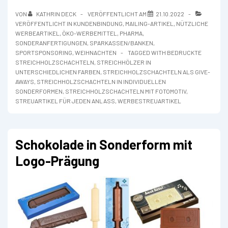
bedruckte
VON
KATHRIN DECK
VERÖFFENTLICHT AM
21.10.2022
Werbe-
VERÖFFENTLICHT IN
KUNDENBINDUNG
,
MAILING-ARTIKEL
,
NÜTZLICHE
Streichholzschachteln
WERBEARTIKEL
,
ÖKO-WERBEMITTEL
,
PHARMA
,
SONDERANFERTIGUNGEN
,
SPARKASSEN/BANKEN
,
SPORTSPONSORING
,
WEIHNACHTEN
TAGGED WITH
BEDRUCKTE
STREICHHOLZSCHACHTELN
,
STREICHHÖLZER IN
UNTERSCHIEDLICHEN FARBEN
,
STREICHHOLZSCHACHTELN ALS GIVE-
AWAYS
,
STREICHHOLZSCHACHTELN IN INDIVIDUELLEN
SONDERFORMEN
,
STREICHHOLZSCHACHTELN MIT FOTOMOTIV
,
STREUARTIKEL FÜR JEDEN ANLASS
,
WERBESTREUARTIKEL
Schokolade in Sonderform mit
Logo-Prägung