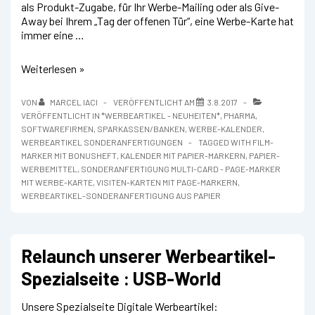
als Produkt-Zugabe, für Ihr Werbe-Mailing oder als Give-
Away bei Ihrem „Tag der offenen Tür“, eine Werbe-Karte hat
immer eine …
Sonderanfertigung
Weiterlesen »
Multi-
Card
VON
MARCEL IACI
VERÖFFENTLICHT AM
3.8.2017
–
VERÖFFENTLICHT IN
*WERBEARTIKEL - NEUHEITEN*
,
PHARMA
,
Page-
SOFTWAREFIRMEN
,
SPARKASSEN/BANKEN
,
WERBE-KALENDER
,
Marker
WERBEARTIKEL SONDERANFERTIGUNGEN
TAGGED WITH
FILM-
mit
MARKER MIT BONUSHEFT
,
KALENDER MIT PAPIER-MARKERN
,
PAPIER-
Werbe-
WERBEMITTEL
,
SONDERANFERTIGUNG MULTI-CARD - PAGE-MARKER
Karte
MIT WERBE-KARTE
,
VISITEN-KARTEN MIT PAGE-MARKERN
,
WERBEARTIKEL-SONDERANFERTIGUNG AUS PAPIER
Relaunch unserer Werbeartikel-
Spezialseite : USB-World
Unsere Spezialseite Digitale Werbeartikel: