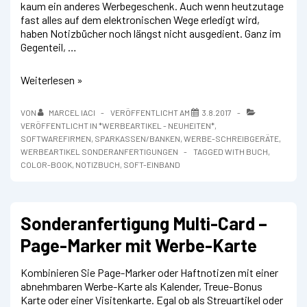
kaum ein anderes Werbegeschenk. Auch wenn heutzutage
fast alles auf dem elektronischen Wege erledigt wird,
haben Notizbücher noch längst nicht ausgedient. Ganz im
Gegenteil, …
Das
Weiterlesen »
Notizbuch
„Color“
VON
MARCEL IACI
VERÖFFENTLICHT AM
3.8.2017
VERÖFFENTLICHT IN
*WERBEARTIKEL - NEUHEITEN*
,
SOFTWAREFIRMEN
,
SPARKASSEN/BANKEN
,
WERBE-SCHREIBGERÄTE
,
WERBEARTIKEL SONDERANFERTIGUNGEN
TAGGED WITH
BUCH
,
COLOR-BOOK
,
NOTIZBUCH
,
SOFT-EINBAND
Sonderanfertigung Multi-Card –
Page-Marker mit Werbe-Karte
Kombinieren Sie Page-Marker oder Haftnotizen mit einer
abnehmbaren Werbe-Karte als Kalender, Treue-Bonus
Karte oder einer Visitenkarte. Egal ob als Streuartikel oder