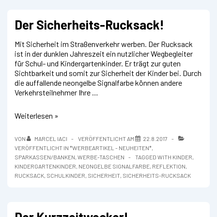
Der Sicherheits-Rucksack!
Mit Sicherheit im Straßenverkehr werben. Der Rucksack
ist in der dunklen Jahreszeit ein nutzlicher Wegbegleiter
für Schul- und Kindergartenkinder. Er trägt zur guten
Sichtbarkeit und somit zur Sicherheit der Kinder bei. Durch
die auffallende neongelbe Signalfarbe können andere
Verkehrsteilnehmer Ihre …
Der
Weiterlesen »
Sicherheits-
Rucksack!
VON
MARCEL IACI
VERÖFFENTLICHT AM
22.8.2017
VERÖFFENTLICHT IN
*WERBEARTIKEL - NEUHEITEN*
,
SPARKASSEN/BANKEN
,
WERBE-TASCHEN
TAGGED WITH
KINDER
,
KINDERGARTENKINDER
,
NEONGELBE SIGNALFARBE
,
REFLEKTION
,
RUCKSACK
,
SCHULKINDER
,
SICHERHEIT
,
SICHERHEITS-RUCKSACK
Der Kurzzeitwecker!