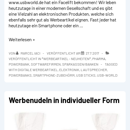
www.usbworld.de hat ein Facelift bekommen! Wir leben
heutzutage in einer modernen Gesellschaft und es gibt
eine Vielzahl an elektronischen Produkten, welche sich
ebenfalls sehr gut als Werbeartikel eignen. Fast jeder hat
heutzutage ein Smartphone oder ein …
Relaunch
Weiterlesen »
unserer
Werbeartikel-
VON
MARCEL IACI
VERÖFFENTLICHT AM
27.7.2017
Spezialseite
VERÖFFENTLICHT IN
*WERBEARTIKEL - NEUHEITEN*
,
PHARMA
,
:
POWERBANK
,
SOFTWAREFIRMEN
,
SPARKASSEN/BANKEN
TAGGED
USB-
WITH
DIGITALE WERBEARTIKEL
,
ELEKTRONIK
,
LAUTSPRECHER
,
World
POWERBANKS
,
SMARTPHONE-ZUBEHÖRM
,
USB STICKS
,
USB-WORLD
Werbenudeln in individueller Form