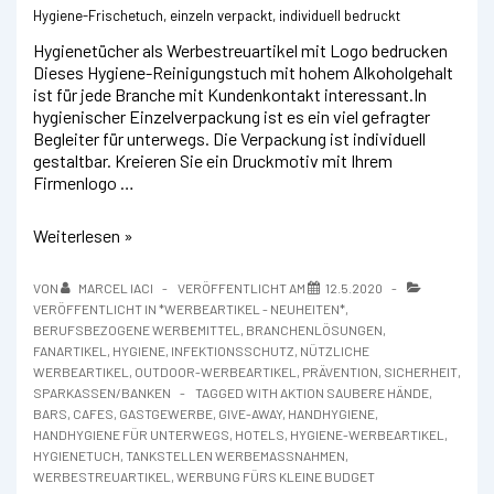
Hygiene-Frischetuch, einzeln verpackt, individuell bedruckt
Hygienetücher als Werbestreuartikel mit Logo bedrucken
Dieses Hygiene-Reinigungstuch mit hohem Alkoholgehalt
ist für jede Branche mit Kundenkontakt interessant.In
hygienischer Einzelverpackung ist es ein viel gefragter
Begleiter für unterwegs. Die Verpackung ist individuell
gestaltbar. Kreieren Sie ein Druckmotiv mit Ihrem
Firmenlogo …
Handreinigungstuch
Weiterlesen »
mit
70%
VON
MARCEL IACI
VERÖFFENTLICHT AM
12.5.2020
Alkohol
VERÖFFENTLICHT IN
*WERBEARTIKEL - NEUHEITEN*
,
als
BERUFSBEZOGENE WERBEMITTEL
,
BRANCHENLÖSUNGEN
,
Give
FANARTIKEL
,
HYGIENE
,
INFEKTIONSSCHUTZ
,
NÜTZLICHE
Away
WERBEARTIKEL
,
OUTDOOR-WERBEARTIKEL
,
PRÄVENTION
,
SICHERHEIT
,
SPARKASSEN/BANKEN
TAGGED WITH
AKTION SAUBERE HÄNDE
,
BARS
,
CAFES
,
GASTGEWERBE
,
GIVE-AWAY
,
HANDHYGIENE
,
HANDHYGIENE FÜR UNTERWEGS
,
HOTELS
,
HYGIENE-WERBEARTIKEL
,
HYGIENETUCH
,
TANKSTELLEN WERBEMASSNAHMEN
,
WERBESTREUARTIKEL
,
WERBUNG FÜRS KLEINE BUDGET