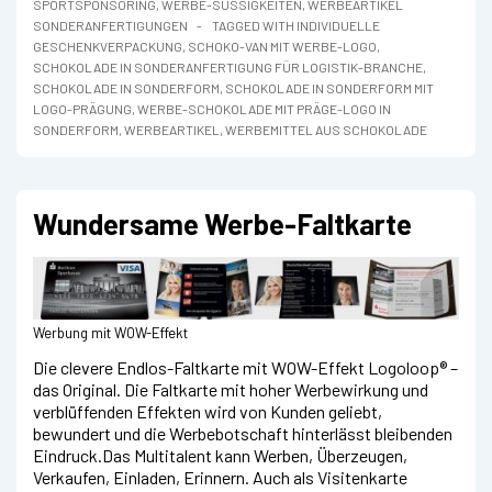
SPORTSPONSORING
,
WERBE-SÜSSIGKEITEN
,
WERBEARTIKEL
SONDERANFERTIGUNGEN
TAGGED WITH
INDIVIDUELLE
GESCHENKVERPACKUNG
,
SCHOKO-VAN MIT WERBE-LOGO
,
SCHOKOLADE IN SONDERANFERTIGUNG FÜR LOGISTIK-BRANCHE
,
SCHOKOLADE IN SONDERFORM
,
SCHOKOLADE IN SONDERFORM MIT
LOGO-PRÄGUNG
,
WERBE-SCHOKOLADE MIT PRÄGE-LOGO IN
SONDERFORM
,
WERBEARTIKEL
,
WERBEMITTEL AUS SCHOKOLADE
Wundersame Werbe-Faltkarte
Werbung mit WOW-Effekt
Die clevere Endlos-Faltkarte mit WOW-Effekt Logoloop® –
das Original. Die Faltkarte mit hoher Werbewirkung und
verblüffenden Effekten wird von Kunden geliebt,
bewundert und die Werbebotschaft hinterlässt bleibenden
Eindruck.Das Multitalent kann Werben, Überzeugen,
Verkaufen, Einladen, Erinnern. Auch als Visitenkarte