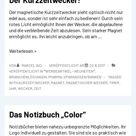
Der magnetische Kurzzeitwecker sieht optisch nicht nur
edel aus, sonder ist sehr einfach zu bedienen! Durch sein
rotes Licht ermöglicht Ihnen der Wecker, die abgelaufene
und die verbleibende Zeit abzulesen. Sein starker Magnet
ermöglicht es, ihn leicht anzubringen, ob am …
Der
Weiterlesen »
Kurzzeitwecker!
VON
MARCEL IACI
VERÖFFENTLICHT AM
22.8.2017
VERÖFFENTLICHT IN
*WERBEARTIKEL - NEUHEITEN*
,
BRANCHENLÖSUNGEN
,
PHARMA
,
SPARKASSEN/BANKEN
TAGGED
WITH
KURZZEITWECKER
,
MAGNET
,
MAGNETISCHER WECKER
,
TIMER
,
UHR
,
WECKER
,
ZEIT
Das Notizbuch „Color“
Notizbücher bieten nahezu unbegrenzte Möglichkeiten, Ihr
Logo individuell zu gestalten. Sie sind sie so praktisch wie