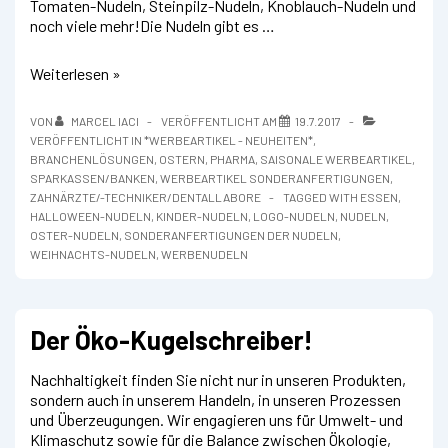
Tomaten-Nudeln, Steinpilz-Nudeln, Knoblauch-Nudeln und
noch viele mehr!Die Nudeln gibt es …
Werbenudeln
Weiterlesen »
in
individueller
VON
MARCEL IACI
VERÖFFENTLICHT AM
19.7.2017
Form
VERÖFFENTLICHT IN
*WERBEARTIKEL - NEUHEITEN*
,
BRANCHENLÖSUNGEN
,
OSTERN
,
PHARMA
,
SAISONALE WERBEARTIKEL
,
SPARKASSEN/BANKEN
,
WERBEARTIKEL SONDERANFERTIGUNGEN
,
ZAHNÄRZTE/-TECHNIKER/DENTALLABORE
TAGGED WITH
ESSEN
,
HALLOWEEN-NUDELN
,
KINDER-NUDELN
,
LOGO-NUDELN
,
NUDELN
,
OSTER-NUDELN
,
SONDERANFERTIGUNGEN DER NUDELN
,
WEIHNACHTS-NUDELN
,
WERBENUDELN
Der Öko-Kugelschreiber!
Nachhaltigkeit finden Sie nicht nur in unseren Produkten,
sondern auch in unserem Handeln, in unseren Prozessen
und Überzeugungen. Wir engagieren uns für Umwelt- und
Klimaschutz sowie für die Balance zwischen Ökologie,