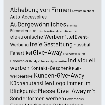
Abhebung von Firmen
Adventskalender
Auto-Accessoires
Außergewöhnliches
Bleistifte
Büromaterial
Bürotisch-Artikel
dekorativ werben
elektronische Werbemittel
Event-
freie Gestaltung
Fussball
Werbung
Give-Away
Fanartikel
Grußkarten aller Art
individuell
Handwerker
Handy Zubehör
Hygieneartikel
werben
Kontakt-Geschenk
Kult-
Kunden-Give-Away
Werbeartikel
Logo immer im
Küchenutensilien
Messe Give-Away
Blickpunkt
mit
Sonderformen werben
Powerbanks