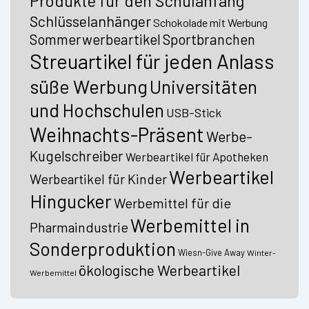
Produkte für den Schulanfang
Schlüsselanhänger
Schokolade mit Werbung
Sommerwerbeartikel
Sportbranchen
Streuartikel für jeden Anlass
süße Werbung
Universitäten
und Hochschulen
USB-Stick
Weihnachts-Präsent
Werbe-
Kugelschreiber
Werbeartikel für Apotheken
Werbeartikel
Werbeartikel für Kinder
Hingucker
Werbemittel für die
Werbemittel in
Pharmaindustrie
Sonderproduktion
Wiesn-Give Away
Winter-
ökologische Werbeartikel
Werbemittel