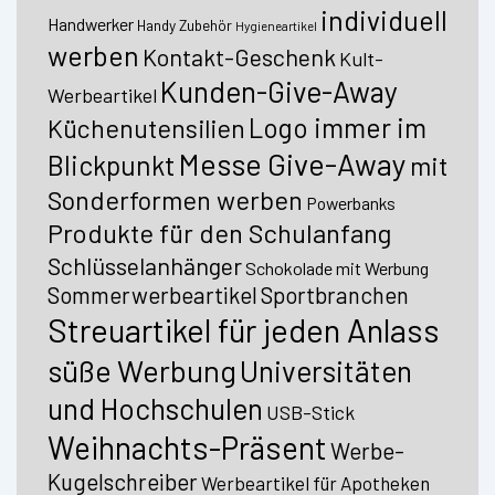
individuell
Handwerker
Handy Zubehör
Hygieneartikel
werben
Kontakt-Geschenk
Kult-
Kunden-Give-Away
Werbeartikel
Logo immer im
Küchenutensilien
Messe Give-Away
Blickpunkt
mit
Sonderformen werben
Powerbanks
Produkte für den Schulanfang
Schlüsselanhänger
Schokolade mit Werbung
Sommerwerbeartikel
Sportbranchen
Streuartikel für jeden Anlass
süße Werbung
Universitäten
und Hochschulen
USB-Stick
Weihnachts-Präsent
Werbe-
Kugelschreiber
Werbeartikel für Apotheken