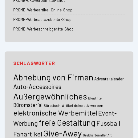
PROME-Ökowerbemittel-Shop
PROME-Werbeartikel-Online-Shop
PROME-Werbeautozubehör-Shop
PROME-Werbeschreibgeräte-Shop
SCHLAGWÖRTER
Abhebung von Firmen
Adventskalender
Auto-Accessoires
Außergewöhnliches
Bleistifte
Büromaterial
Bürotisch-Artikel
dekorativ werben
elektronische Werbemittel
Event-
freie Gestaltung
Fussball
Werbung
Give-Away
Fanartikel
Grußkarten aller Art