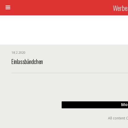
Werbea
18.2.2020
Einlassbändchen
Mo
All content