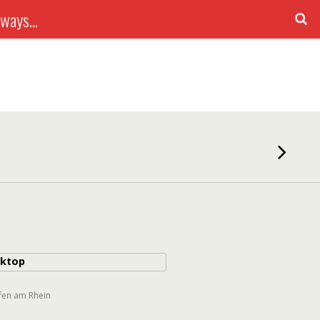
ways...
ktop
fen am Rhein