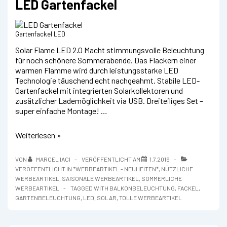
LED Gartenfackel
Gartenfackel LED
Solar Flame LED 2.0 Macht stimmungsvolle Beleuchtung
für noch schönere Sommerabende. Das Flackern einer
warmen Flamme wird durch leistungsstarke LED
Technologie täuschend echt nachgeahmt. Stabile LED-
Gartenfackel mit integrierten Solarkollektoren und
zusätzlicher Lademöglichkeit via USB. Dreiteiliges Set –
super einfache Montage! …
LED
Weiterlesen »
Gartenfackel
VON
MARCEL IACI
VERÖFFENTLICHT AM
1.7.2019
VERÖFFENTLICHT IN
*WERBEARTIKEL - NEUHEITEN*
,
NÜTZLICHE
WERBEARTIKEL
,
SAISONALE WERBEARTIKEL
,
SOMMERLICHE
WERBEARTIKEL
TAGGED WITH
BALKONBELEUCHTUNG
,
FACKEL
,
GARTENBELEUCHTUNG
,
LED
,
SOLAR
,
TOLLE WERBEARTIKEL