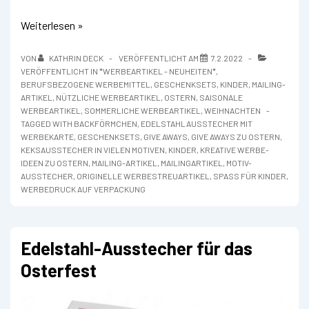
Edelstahl-
Weiterlesen »
Ausstecher
mit
VON
KATHRIN DECK
VERÖFFENTLICHT AM
7.2.2022
Motiven
VERÖFFENTLICHT IN
*WERBEARTIKEL - NEUHEITEN*
,
für
BERUFSBEZOGENE WERBEMITTEL
,
GESCHENKSETS
,
KINDER
,
MAILING-
das
ARTIKEL
,
NÜTZLICHE WERBEARTIKEL
,
OSTERN
,
SAISONALE
ganze
WERBEARTIKEL
,
SOMMERLICHE WERBEARTIKEL
,
WEIHNACHTEN
Jahr
TAGGED WITH
BACKFÖRMCHEN
,
EDELSTAHLAUSSTECHER MIT
WERBEKARTE
,
GESCHENKSETS
,
GIVE AWAYS
,
GIVE AWAYS ZU OSTERN
,
KEKSAUSSTECHER IN VIELEN MOTIVEN
,
KINDER
,
KREATIVE WERBE-
IDEEN ZU OSTERN
,
MAILING-ARTIKEL
,
MAILINGARTIKEL
,
MOTIV-
AUSSTECHER
,
ORIGINELLE WERBESTREUARTIKEL
,
SPASS FÜR KINDER
,
WERBEDRUCK AUF VERPACKUNG
Edelstahl-Ausstecher für das
Osterfest