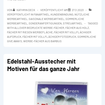
mit
vollflächigem
VON
KATHRIN DECK
VERÖFFENTLICHT AM
27.3.2023
Aufdruck
VERÖFFENTLICHT IN
FANARTIKEL
,
KUNDENBINDUNG
,
NÜTZLICHE
WERBEARTIKEL
,
SAISONALE WERBEARTIKEL
,
SOMMERLICHE
WERBEARTIKEL
,
SONDERANFERTIGUNGEN
,
STREUARTIKEL
TAGGED
WITH
ALLOVER BEDRUCKTE WERBE-FÄCHER
,
FÄCHER AUS HOLZ
,
FÄCHER MIT RIESEN WERBEFLÄCHE
,
FÄCHER MIT VOLLFLÄCHIGEM
AUFDRUCK
,
FÄCHER MIT VOLLFLÄCHIGEM FOTODRUCK
,
SOMMERLICHE
GIVE AWAYS
,
WERBE-FÄCHER AUS BAMBUS
Edelstahl-Ausstecher mit
Motiven für das ganze Jahr