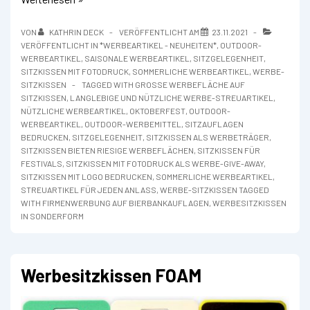
Werbe-
Sitzkissen
VON
KATHRIN DECK
VERÖFFENTLICHT AM
23.11.2021
in
VERÖFFENTLICHT IN
*WERBEARTIKEL - NEUHEITEN*
,
OUTDOOR-
vielen
WERBEARTIKEL
,
SAISONALE WERBEARTIKEL
,
SITZGELEGENHEIT
,
Farben
SITZKISSEN MIT FOTODRUCK
,
SOMMERLICHE WERBEARTIKEL
,
WERBE-
SITZKISSEN
TAGGED WITH
GROSSE WERBEFLÄCHE AUF S
ITZKISSEN
,
LANGLEBIGE UND NÜTZLICHE WERBE-STREUARTIKEL
,
NÜTZLICHE WERBEARTIKEL
,
OKTOBERFEST
,
OUTDOOR-
WERBEARTIKEL
,
OUTDOOR-WERBEMITTEL
,
SITZAUFLAGEN
BEDRUCKEN
,
SITZGELEGENHEIT
,
SITZKISSEN ALS WERBETRÄGER
,
SITZKISSEN BIETEN RIESIGE WERBEFLÄCHEN
,
SITZKISSEN FÜR
FESTIVALS
,
SITZKISSEN MIT FOTODRUCK ALS WERBE-GIVE-AWAY
,
SITZKISSEN MIT LOGO BEDRUCKEN
,
SOMMERLICHE WERBEARTIKEL
,
STREUARTIKEL FÜR JEDEN ANLASS
,
WERBE-SITZKISSEN TAGGED
WITH FIRMENWERBUNG AUF BIERBANKAUFLAGEN
,
WERBESITZKISSEN
IN SONDERFORM
Werbesitzkissen FOAM