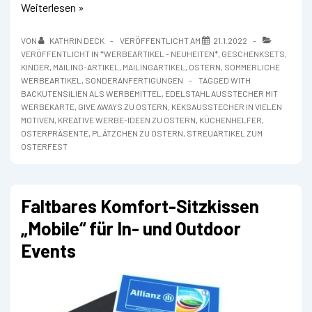
Edelstahl-
Weiterlesen »
Ausstecher
für
VON
KATHRIN DECK
VERÖFFENTLICHT AM
21.1.2022
das
VERÖFFENTLICHT IN
*WERBEARTIKEL - NEUHEITEN*
,
GESCHENKSETS
,
Osterfest
KINDER
,
MAILING-ARTIKEL
,
MAILINGARTIKEL
,
OSTERN
,
SOMMERLICHE
WERBEARTIKEL
,
SONDERANFERTIGUNGEN
TAGGED WITH
BACKUTENSILIEN ALS WERBEMITTEL
,
EDELSTAHLAUSSTECHER MIT
WERBEKARTE
,
GIVE AWAYS ZU OSTERN
,
KEKSAUSSTECHER IN VIELEN
MOTIVEN
,
KREATIVE WERBE-IDEEN ZU OSTERN
,
KÜCHENHELFER
,
OSTERPRÄSENTE
,
PLÄTZCHEN ZU OSTERN
,
STREUARTIKEL ZUM
OSTERFEST
Faltbares Komfort-Sitzkissen
„Mobile“ für In- und Outdoor
Events