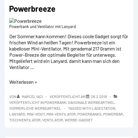
Powerbreeze
Powerbank und Ventilator mit Lanyard
Der Sommer kann kommen! Dieses coole Gadget sorgt für
frischen Wind an heißen Tagen! Powerbreeze ist ein
kabelloser Mini-Ventilator. Mit gerademal 217 Gramm ist
Power-Breeze der optimale Begleiter für unterwegs.
Mitgeliefert wird ein Lanyard, damit kann man sich den
Ventilator …
Powerbreeze
Weiterlesen »
VON
MARCEL IACI
VERÖFFENTLICHT AM
26.2.2019
VERÖFFENTLICHT IN
POWERBANK
,
SAISONALE WERBEARTIKEL
,
SOMMERLICHE WERBEARTIKEL
TAGGED WITH
LADESTATION
,
LANYARD
,
MINI-VENTI
,
MINI-VENTILATOR
,
POWERBANKS
,
POWERBAR
,
TISCHVENTILATOR
,
VENTILATOR
,
WERBE-GADGET