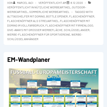
Doming
VON
MARCEL IACI
VERÖFFENTLICHT AM
8.12.2020
VERÖFFENTLICHT IN
NÜTZLICHE WERBEARTIKEL
,
OUTDOOR-
WERBEARTIKEL
,
SOMMERLICHE WERBEARTIKEL
TAGGED WITH
ALTTAGSHELFER MIT DOMING
,
BOTTLE OPENER
,
FLASCHENÖFFNER
,
FLASCHENÖFFNER ALS STREUARTIKEL
,
FLASCHENÖFFNER MIT
DOMING IM VOLLFARBDRUCK
,
FLASCHENÖFFNER MIT FIRMENLOGO
,
GIVE-AWAYS MIT GROSSER WERBEFLÄCHE
,
SCHLÜSSELANGER
,
WERBE-FLASCHENÖFFNER FÜR SPORTVEREINE
,
WERBE-
SCHLÜSSELANHÄNGER
EM-Wandplaner