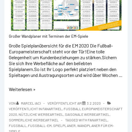
Großer Wandplaner mit Terminen der EM-Spiele
Große Spielplanübersicht für die EM 2020 Die Fußball-
Europameisterschaft steht vor der Tür!Eine tolle
Gelegenheit um Kundenbeziehungen zu stärken.Sichern
Sie sich Ihre Werbefläche auf den beliebten
Spielplanern.So ist Ihr Logo perfekt platziert neben den
Spieltagen und Austragungsorten und wird über Wochen …
EM-
Weiterlesen »
Wandplaner
VON
MARCEL IACI
VERÖFFENTLICHT AM
3.2.2020
VERÖFFENTLICHT IN
FANARTIKEL
,
FUSSBALL EUROPAMEISTERSCHAFT 2
020
,
NÜTZLICHE WERBEARTIKEL
,
SAISONALE WERBEARTIKEL
,
SOMMERLICHE WERBEARTIKEL
TAGGED WITH
FANARTIKEL
,
FUSSBALL
,
FUSSBALL-EM
,
SPIELPLANER
,
WANDPLANER FÜR EM-
SPIELE