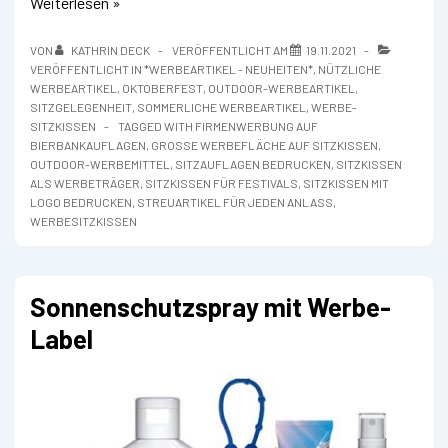
Werbesitzkissen
Weiterlesen »
FOAM
VON
KATHRIN DECK
VERÖFFENTLICHT AM
19.11.2021
VERÖFFENTLICHT IN
*WERBEARTIKEL - NEUHEITEN*
,
NÜTZLICHE
WERBEARTIKEL
,
OKTOBERFEST
,
OUTDOOR-WERBEARTIKEL
,
SITZGELEGENHEIT
,
SOMMERLICHE WERBEARTIKEL
,
WERBE-
SITZKISSEN
TAGGED WITH
FIRMENWERBUNG AUF
BIERBANKAUFLAGEN
,
GROSSE WERBEFLÄCHE AUF SITZKISSEN
,
OUTDOOR-WERBEMITTEL
,
SITZAUFLAGEN BEDRUCKEN
,
SITZKISSEN
ALS WERBETRÄGER
,
SITZKISSEN FÜR FESTIVALS
,
SITZKISSEN MIT
LOGO BEDRUCKEN
,
STREUARTIKEL FÜR JEDEN ANLASS
,
WERBESITZKISSEN
Sonnenschutzspray mit Werbe-
Label