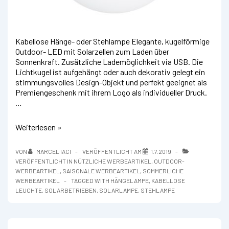
Kabellose Hänge- oder Stehlampe Elegante, kugelförmige
Outdoor- LED mit Solarzellen zum Laden über
Sonnenkraft. Zusätzliche Lademöglichkeit via USB. Die
Lichtkugel ist aufgehängt oder auch dekorativ gelegt ein
stimmungsvolles Design-Objekt und perfekt geeignet als
Premiengeschenk mit ihrem Logo als individueller Druck.
…
Sphere
Weiterlesen »
LED
VON
MARCEL IACI
VERÖFFENTLICHT AM
1.7.2019
VERÖFFENTLICHT IN
NÜTZLICHE WERBEARTIKEL
,
OUTDOOR-
WERBEARTIKEL
,
SAISONALE WERBEARTIKEL
,
SOMMERLICHE
WERBEARTIKEL
TAGGED WITH
HÄNGELAMPE
,
KABELLOSE
LEUCHTE
,
SOLARBETRIEBEN
,
SOLARLAMPE
,
STEHLAMPE