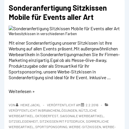
Sonderanfertigung Sitzkissen
Mobile für Events aller Art
Werbesitzkissen in verschiedenen Farben
Mit einer Sonderanfertigung unserer Sitzkissen ist Ihre
Werbung auf allen Events präsent.Mit außergewöhnlichen
Werbeartikeln in Sonderanfertigungmachen Sie Ihr Firmen-
Marketing einzigartig.Egal ob als Messe-Give-Away,
Produktzugabe oder als Streuartikel für Ihr
Sportsponsoring, unsere Werbe-Sitzkissen in
Sonderanfertigung sind ideal für Ihr Event. Inklusive …
Sonderanfertigung
Weiterlesen »
Sitzkissen
Mobile
VON
HEIKE JACKL
VERÖFFENTLICHT AM
2.2.2016
für
VERÖFFENTLICHT IN
BRANCHENLÖSUNGEN
,
NÜTZLICHE
Events
WERBEARTIKEL
,
OKTOBERFEST
,
SAISONALE WERBEARTIKEL
,
aller
SITZGELEGENHEIT
,
SITZKISSEN MIT FOTODRUCK
,
SOMMERLICHE
Art
WERBEARTIKEL
,
SPORTSPONSORING
,
WERBE-SITZKISSEN
,
WERBE-