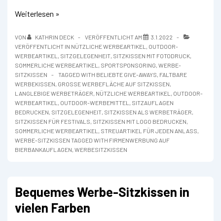
Faltbares
Weiterlesen »
Komfort-
Sitzkissen
VON
KATHRIN DECK
VERÖFFENTLICHT AM
3.1.2022
„Mobile“
VERÖFFENTLICHT IN
NÜTZLICHE WERBEARTIKEL
,
OUTDOOR-
für
WERBEARTIKEL
,
SITZGELEGENHEIT
,
SITZKISSEN MIT FOTODRUCK
,
In-
SOMMERLICHE WERBEARTIKEL
,
SPORTSPONSORING
,
WERBE-
und
SITZKISSEN
TAGGED WITH
BELIEBTE GIVE-AWAYS
,
FALTBARE
Outdoor
WERBEKISSEN
,
GROSSE WERBEFLÄCHE AUF SITZKISSEN
,
Events
LANGLEBIGE WERBETRÄGER
,
NÜTZLICHE WERBEARTIKEL
,
OUTDOOR-
WERBEARTIKEL
,
OUTDOOR-WERBEMITTEL
,
SITZAUFLAGEN
BEDRUCKEN
,
SITZGELEGENHEIT
,
SITZKISSEN ALS WERBETRÄGER
,
SITZKISSEN FÜR FESTIVALS
,
SITZKISSEN MIT LOGO BEDRUCKEN
,
SOMMERLICHE WERBEARTIKEL
,
STREUARTIKEL FÜR JEDEN ANLASS
,
WERBE-SITZKISSEN TAGGED WITH FIRMENWERBUNG AUF
BIERBANKAUFLAGEN
,
WERBESITZKISSEN
Bequemes Werbe-Sitzkissen in
vielen Farben