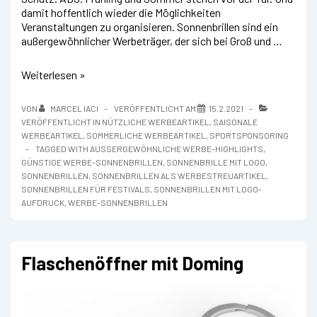
damit hoffentlich wieder die Möglichkeiten
Veranstaltungen zu organisieren. Sonnenbrillen sind ein
außergewöhnlicher Werbeträger, der sich bei Groß und …
Sonnenbrille
Weiterlesen »
WOODIE
VON
MARCEL IACI
VERÖFFENTLICHT AM
15.2.2021
VERÖFFENTLICHT IN
NÜTZLICHE WERBEARTIKEL
,
SAISONALE
WERBEARTIKEL
,
SOMMERLICHE WERBEARTIKEL
,
SPORTSPONSORING
TAGGED WITH
AUSSERGEWÖHNLICHE WERBE-HIGHLIGHTS
,
GÜNSTIGE WERBE-SONNENBRILLEN
,
SONNENBRILLE MIT LOGO
,
SONNENBRILLEN
,
SONNENBRILLEN ALS WERBESTREUARTIKEL
,
SONNENBRILLEN FÜR FESTIVALS
,
SONNENBRILLEN MIT LOGO-
AUFDRUCK
,
WERBE-SONNENBRILLEN
Flaschenöffner mit Doming