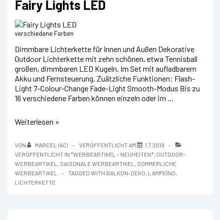
Fairy Lights LED
verschiedene Farben
Dimmbare Lichterkette für Innen und Außen Dekorative
Outdoor Lichterkette mit zehn schönen, etwa Tennisball
großen, dimmbaren LED Kugeln. Im Set mit aufladbarem
Akku und Fernsteuerung. Zuätzliche Funktionen: Flash-
Light 7-Colour-Change Fade-Light Smooth-Modus Bis zu
16 verschiedene Farben können einzeln oder im …
Fairy
Weiterlesen »
Lights
LED
VON
MARCEL IACI
VERÖFFENTLICHT AM
1.7.2019
VERÖFFENTLICHT IN
*WERBEARTIKEL - NEUHEITEN*
,
OUTDOOR-
WERBEARTIKEL
,
SAISONALE WERBEARTIKEL
,
SOMMERLICHE
WERBEARTIKEL
TAGGED WITH
BALKON-DEKO
,
LAMPIONS
,
LICHTERKETTE