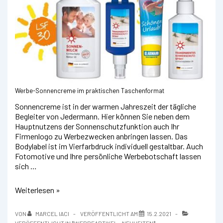
Werbe-Sonnencreme im praktischen Taschenformat
Sonnencreme ist in der warmen Jahreszeit der tägliche
Begleiter von Jedermann. Hier können Sie neben dem
Hauptnutzens der Sonnenschutzfunktion auch Ihr
Firmenlogo zu Werbezwecken anbringen lassen. Das
Bodylabel ist im Vierfarbdruck individuell gestaltbar. Auch
Fotomotive und Ihre persönliche Werbebotschaft lassen
sich …
Sonnenschutzspray
Weiterlesen »
mit
Werbe-
VON
MARCEL IACI
VERÖFFENTLICHT AM
15.2.2021
Label
VERÖFFENTLICHT IN
*WERBEARTIKEL - NEUHEITEN*
,