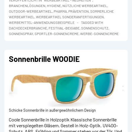
BRANCHENLÖSUNGEN
,
HYGIENE
,
NÜTZLICHE WERBEARTIKEL
,
OUTDOOR-WERBEARTIKEL
,
PHARMA
,
PRÄVENTION
,
SOMMERLICHE
WERBEARTIKEL
,
WERBEARTIKEL SONDERANFERTIGUNGEN
,
WERBEMITTEL-ANWENDUNGSBEISPIELE
TAGGED WITH
DACHDECKERBRANCHE
,
FESTIVAL-BEIGABE
,
SONNENSCHUTZ
,
SONNENSPRAY
,
SPORTLER-SONNENCREME
,
WERBE-SONNENCREME
Sonnenbrille WOODIE
Schicke Sonnenbrille in außergewöhnlichem Design
Coole Sonnenbrille in Holzoptik Klassische Sonnenbrille
mit verspiegelten Gläsern. Gestell in Holz-Optik. UV400-
Schutz. ABS. Frühling und Sommer stehen vor der Tür. Und