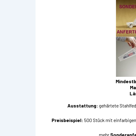
Mindest
Ma
Lä
Ausstattung:
gehärtete Stahlfede
Preisbeispiel:
500 Stück mit einfarbige
mehr
Sonderanfe