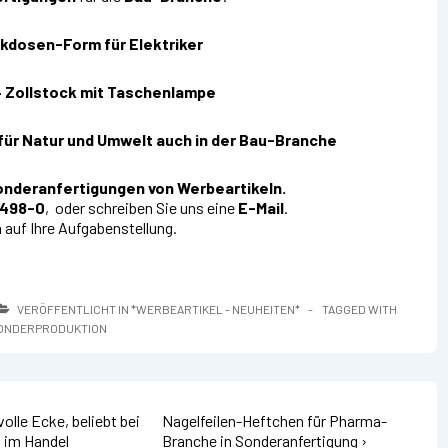
ckdosen-Form für Elektriker
 Zollstock mit Taschenlampe
für Natur und Umwelt auch in der Bau-Branche
 Sonderanfertigungen von Werbeartikeln.
8498-0
, oder schreiben Sie uns eine
E-Mail
.
 auf Ihre Aufgabenstellung.
VERÖFFENTLICHT IN
*WERBEARTIKEL - NEUHEITEN*
TAGGED WITH
SONDERPRODUKTION
Nächster
olle Ecke, beliebt bei
Nagelfeilen-Heftchen für Pharma-
Beitrag
d im Handel
Branche in Sonderanfertigung ›