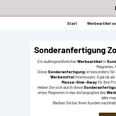
↓
Zum
Inhalt
Hauptnavigation
Start
Werbeartikel v
Sonderanfertigung Zo
Ein außergewöhnlicher
Werbeartikel
in
Sond
Magneten, f
Diese
Sonderanfertigung
ist besonders für
Werbemittel
interessant. Egal ob als
Messe-Give-Away
für Ihre P
Heben Sie sich durch diese
Sonderanfertig
eines Magneten in das Anfangsglied des
Werb
aller m
Bleiben Sie bei Ihren Kunden nachhal