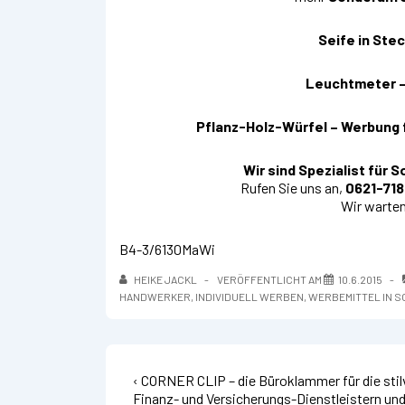
Seife in Ste
Leuchtmeter –
Pflanz-Holz-Würfel – Werbung 
Wir sind Spezialist für
Rufen Sie uns an,
0621-71
Wir warten
B4-3/6130MaWi
HEIKE JACKL
VERÖFFENTLICHT AM
10.6.2015
HANDWERKER
,
INDIVIDUELL WERBEN
,
WERBEMITTEL IN 
Vorheriger
Beitragsnavigation
‹ CORNER CLIP – die Büroklammer für die stilv
Beitrag
Finanz- und Versicherungs-Dienstleistern un