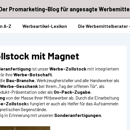
Der Promarketing-Blog für angesagte Werbemitte
on A-Z
Werbeartikel-Lexikon
Die Werbemittelberater 
llstock mit Magnet
eranfertigung
ist unser
Werbe-Zollstock
mit integriertem
ür Ihre
Werbe-Botschaft
.
 die
Bau-Branche
, Werkzeughersteller und alle Handwerker als
Werbe-Geschenk
bei Ihrem „Tag der offenen Tür“, als
rodukt-Präsentation oder als
On-Pack-Zugabe
.
ung
von der Masse Ihrer Mitbewerber ab. Durch die Einarbeitung
e-Zollstock
s fungiert er auch als Helfer für das Aufsammeln
agnetischen Gegenstände.
tig in Erinnerung mit unseren
Sonderanfertigungen
.