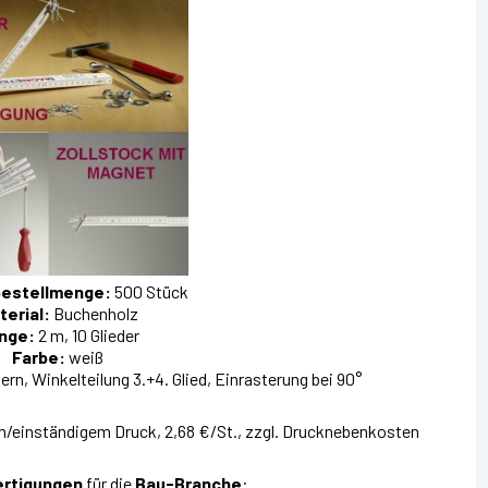
bestellmenge:
500 Stück
terial:
Buchenholz
nge:
2 m, 10 Glieder
Farbe:
weiß
rn, Winkelteilung 3.+4. Glied, Einrasterung bei 90°
m/einständigem Druck, 2,68 €/St., zzgl. Drucknebenkosten
rtigungen
für die
Bau-Branche
: