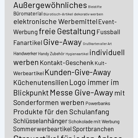
Außergewöhnliches
Bleistifte
Büromaterial
Bürotisch-Artikel
dekorativ werben
elektronische Werbemittel
Event-
freie Gestaltung
Fussball
Werbung
Give-Away
Fanartikel
Grußkarten aller Art
individuell
Handwerker
Handy Zubehör
Hygieneartikel
werben
Kontakt-Geschenk
Kult-
Kunden-Give-Away
Werbeartikel
Logo immer im
Küchenutensilien
Messe Give-Away
Blickpunkt
mit
Sonderformen werben
Powerbanks
Produkte für den Schulanfang
Schlüsselanhänger
Schokolade mit Werbung
Sommerwerbeartikel
Sportbranchen