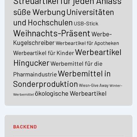
Streuartikel für jeden Anlass
süße Werbung
Universitäten
und Hochschulen
USB-Stick
Weihnachts-Präsent
Werbe-
Kugelschreiber
Werbeartikel für Apotheken
Werbeartikel
Werbeartikel für Kinder
Hingucker
Werbemittel für die
Werbemittel in
Pharmaindustrie
Sonderproduktion
Wiesn-Give Away
Winter-
ökologische Werbeartikel
Werbemittel
BACKEND