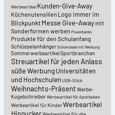
Kunden-Give-Away
Werbeartikel
Logo immer im
Küchenutensilien
Messe Give-Away
Blickpunkt
mit
Sonderformen werben
Powerbanks
Produkte für den Schulanfang
Schlüsselanhänger
Schokolade mit Werbung
Sommerwerbeartikel
Sportbranchen
Streuartikel für jeden Anlass
süße Werbung
Universitäten
und Hochschulen
USB-Stick
Weihnachts-Präsent
Werbe-
Kugelschreiber
Werbeartikel für Apotheken
Werbeartikel
Werbeartikel für Kinder
Hingucker
Werbemittel für die