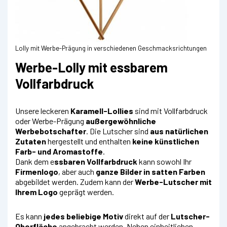
Lolly mit Werbe-Prägung in verschiedenen Geschmacksrichtungen
Werbe-Lolly mit essbarem
Vollfarbdruck
Unsere leckeren
Karamell-Lollies
sind mit Vollfarbdruck
oder Werbe-Prägung
außergewöhnliche
Werbebotschafter
. Die Lutscher sind
aus natürlichen
Zutaten
hergestellt und enthalten
keine künstlichen
Farb- und Aromastoffe
.
Dank dem e
ssbaren Vollfarbdruck
kann sowohl Ihr
Firmenlogo
, aber auch
ganze Bilder in satten Farben
abgebildet werden. Zudem kann der
Werbe-Lutscher mit
Ihrem Logo
geprägt werden.
Es kann
jedes beliebige Motiv
direkt auf der
Lutscher-
Oberfläche
angebracht werden. Neben einheitlichen