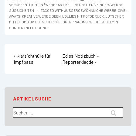
VERÖFFENTLICHT IN
*WERBEARTIKEL - NEUHEITEN*
,
KINDER
,
WERBE-
SÜSSIGKEITEN
TAGGED WITH
AUSSERGEWÖHNLICHE WERBE-GIVE-A
WAYS
,
KREATIVE WERBEIDEEN
,
LOLLIES MIT FOTODRUCK
,
LUTSCHER
MIT FOTOMOTIV
,
LUTSCHER MIT LOGO-PRÄGUNG
,
WERBE-LOLLY IN
SONDERANFERTIGUNG
Vorheriger
Nächster
Beitragsnavigation
‹ Klarsichthülle für
Edles Notizbuch –
Beitrag
Beitrag
Impfpass
Reporterkladde ›
ist
ist
ARTIKELSUCHE
Suchen
nach: