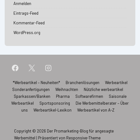
Anmelden
Eintrags-Feed
Kommentar-Feed
WordPress.org
Footer-
*Werbeartikel – Neuheiten*
Branchenlösungen
Werbeartikel
Sonderanfertigungen
Weihnachten
Nützliche werbeartikel
Menü
Sparkassen/Banken
Pharma
Softwarefirmen
Saisonale
Werbeartikel
Sportsponsoring
Die Werbemittelberater – Über
uns
Werbeartikel-Lexikon
Werbeartikel von A-Z
Copyright © 2026
Der Promarketing-Blog für angesagte
Werbemittel
| Präsentiert von
Responsive-Theme