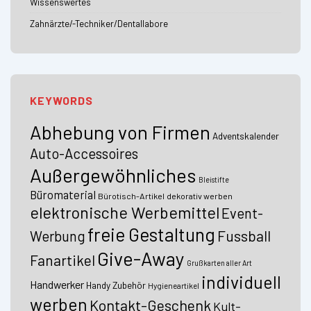
Wissenswertes
Zahnärzte/-Techniker/Dentallabore
KEYWORDS
Abhebung von Firmen
Adventskalender
Auto-Accessoires
Außergewöhnliches
Bleistifte
Büromaterial
Bürotisch-Artikel
dekorativ werben
elektronische Werbemittel
Event-
freie Gestaltung
Fussball
Werbung
Give-Away
Fanartikel
Grußkarten aller Art
individuell
Handwerker
Handy Zubehör
Hygieneartikel
werben
Kontakt-Geschenk
Kult-