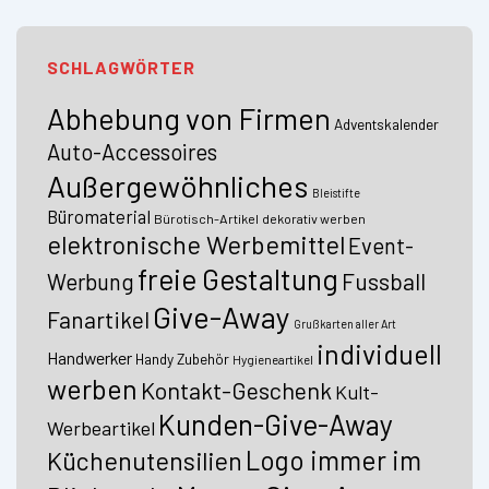
SCHLAGWÖRTER
Abhebung von Firmen
Adventskalender
Auto-Accessoires
Außergewöhnliches
Bleistifte
Büromaterial
Bürotisch-Artikel
dekorativ werben
elektronische Werbemittel
Event-
freie Gestaltung
Fussball
Werbung
Give-Away
Fanartikel
Grußkarten aller Art
individuell
Handwerker
Handy Zubehör
Hygieneartikel
werben
Kontakt-Geschenk
Kult-
Kunden-Give-Away
Werbeartikel
Logo immer im
Küchenutensilien