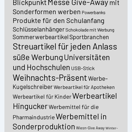
Messe Give-Away
Blickpunkt
mit
Sonderformen werben
Powerbanks
Produkte für den Schulanfang
Schlüsselanhänger
Schokolade mit Werbung
Sommerwerbeartikel
Sportbranchen
Streuartikel für jeden Anlass
süße Werbung
Universitäten
und Hochschulen
USB-Stick
Weihnachts-Präsent
Werbe-
Kugelschreiber
Werbeartikel für Apotheken
Werbeartikel
Werbeartikel für Kinder
Hingucker
Werbemittel für die
Werbemittel in
Pharmaindustrie
Sonderproduktion
Wiesn-Give Away
Winter-