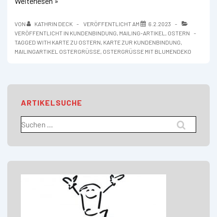
Ostergrüße
Weiterlesen »
versenden,
Osterkarte
VON
KATHRIN DECK
VERÖFFENTLICHT AM
6.2.2023
VERÖFFENTLICHT IN
KUNDENBINDUNG
,
MAILING-ARTIKEL
,
OSTERN
TAGGED WITH
KARTE ZU OSTERN
,
KARTE ZUR KUNDENBINDUNG
,
MAILINGARTIKEL OSTERGRÜSSE
,
OSTERGRÜSSE MIT BLUMENDEKO
ARTIKELSUCHE
Suchen
nach: