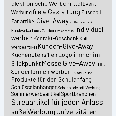
elektronische Werbemittel
Event-
freie Gestaltung
Fussball
Werbung
Give-Away
Fanartikel
Grußkarten aller Art
individuell
Handwerker
Handy Zubehör
Hygieneartikel
werben
Kontakt-Geschenk
Kult-
Kunden-Give-Away
Werbeartikel
Logo immer im
Küchenutensilien
Messe Give-Away
Blickpunkt
mit
Sonderformen werben
Powerbanks
Produkte für den Schulanfang
Schlüsselanhänger
Schokolade mit Werbung
Sommerwerbeartikel
Sportbranchen
Streuartikel für jeden Anlass
süße Werbung
Universitäten