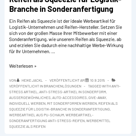
Branche in Sonderanfertigung
Ein Reifen als Squeezie ist der ideale Werbeartikel für
Logistik-Unternehmen und Reifen-Hersteller. Setzen Sie
sich von der großen Masse Ihrer Mitbewerber mit einer
Sonderanfertigung, wie unserem Reifen als Squeezie, ab
und erzielen Sie dadurch eine nachhaltige Werbe-Wirkung
für Ihr Unternehmen. …
Reifen
Weiterlesen »
als
Squeezie
VON
HEIKE JACKL
VERÖFFENTLICHT AM
10.9.2015
für
VERÖFFENTLICHT IN
BRANCHENLÖSUNGEN
TAGGED WITH
ANTI-
Logistik-
STRESS ARTIKEL
,
ANTI-STRESS-ARTIKEL IN SONDERFORM
,
Branche
AUSSERGEWÖHNLICHES
,
AUTO-ACCESSOIRES
,
GIVE-AWAY
,
in
INDIVIDUELL WERBEN
,
MIT SONDERFORMEN WERBEN
,
REIFEN ALS
Sonderanfertigung
SQUEEZIE FÜR LOGISTIK-BRANCHE IN SONDERANFERTIGUNG
,
WERBEARTIKEL AUS PU-SCHAUM
,
WERBEARTIKEL-
SONDERANFERTIGUNG ANTI-STRESS-REIFEN
,
WERBEMITTEL
SQUEEZIE ALS REIFEN