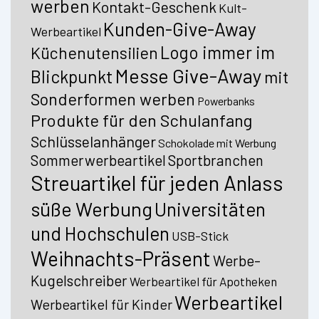
werben
Kontakt-Geschenk
Kult-
Kunden-Give-Away
Werbeartikel
Logo immer im
Küchenutensilien
Messe Give-Away
Blickpunkt
mit
Sonderformen werben
Powerbanks
Produkte für den Schulanfang
Schlüsselanhänger
Schokolade mit Werbung
Sommerwerbeartikel
Sportbranchen
Streuartikel für jeden Anlass
süße Werbung
Universitäten
und Hochschulen
USB-Stick
Weihnachts-Präsent
Werbe-
Kugelschreiber
Werbeartikel für Apotheken
Werbeartikel
Werbeartikel für Kinder