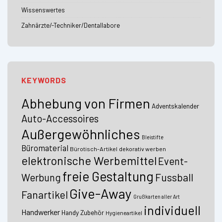
Wissenswertes
Zahnärzte/-Techniker/Dentallabore
KEYWORDS
Abhebung von Firmen
Adventskalender
Auto-Accessoires
Außergewöhnliches
Bleistifte
Büromaterial
Bürotisch-Artikel
dekorativ werben
elektronische Werbemittel
Event-
freie Gestaltung
Fussball
Werbung
Give-Away
Fanartikel
Grußkarten aller Art
individuell
Handwerker
Handy Zubehör
Hygieneartikel