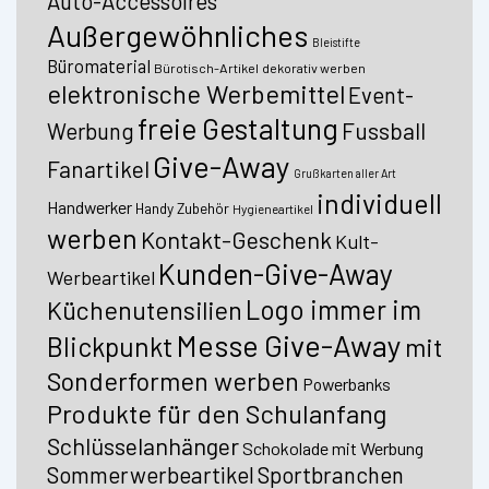
Auto-Accessoires
Außergewöhnliches
Bleistifte
Büromaterial
Bürotisch-Artikel
dekorativ werben
elektronische Werbemittel
Event-
freie Gestaltung
Fussball
Werbung
Give-Away
Fanartikel
Grußkarten aller Art
individuell
Handwerker
Handy Zubehör
Hygieneartikel
werben
Kontakt-Geschenk
Kult-
Kunden-Give-Away
Werbeartikel
Logo immer im
Küchenutensilien
Messe Give-Away
Blickpunkt
mit
Sonderformen werben
Powerbanks
Produkte für den Schulanfang
Schlüsselanhänger
Schokolade mit Werbung
Sommerwerbeartikel
Sportbranchen