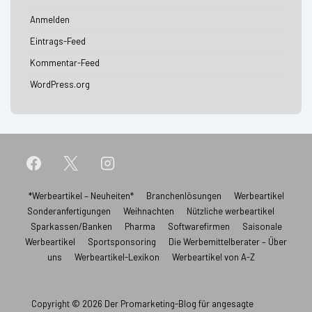
Anmelden
Eintrags-Feed
Kommentar-Feed
WordPress.org
Footer-
*Werbeartikel – Neuheiten*
Branchenlösungen
Werbeartikel
Sonderanfertigungen
Weihnachten
Nützliche werbeartikel
Menü
Sparkassen/Banken
Pharma
Softwarefirmen
Saisonale
Werbeartikel
Sportsponsoring
Die Werbemittelberater – Über
uns
Werbeartikel-Lexikon
Werbeartikel von A-Z
Copyright © 2026
Der Promarketing-Blog für angesagte