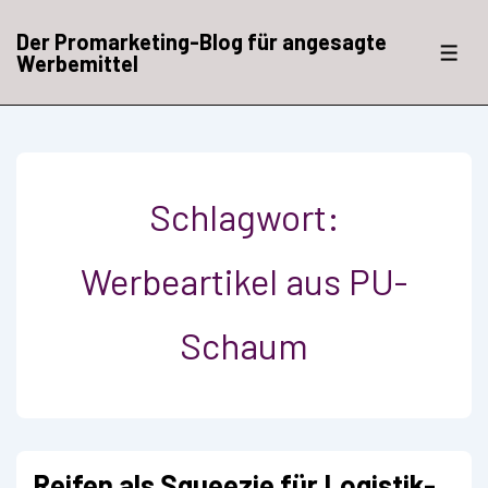
↓
Zum
Der Promarketing-Blog für angesagte
Inhalt
ME
Werbemittel
Schlagwort:
Werbeartikel aus PU-
Schaum
Reifen als Squeezie für Logistik-