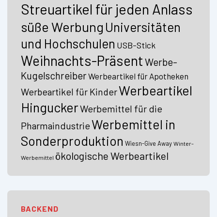
Streuartikel für jeden Anlass
süße Werbung
Universitäten
und Hochschulen
USB-Stick
Weihnachts-Präsent
Werbe-
Kugelschreiber
Werbeartikel für Apotheken
Werbeartikel
Werbeartikel für Kinder
Hingucker
Werbemittel für die
Werbemittel in
Pharmaindustrie
Sonderproduktion
Wiesn-Give Away
Winter-
ökologische Werbeartikel
Werbemittel
BACKEND