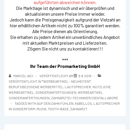
aufgeführten abweichen können.
Die Marktlage ist dynamisch und wir überprüfen und
aktualisieren unsere Preise immer wieder.
Jedoch kann die Preisgenauigkeit aufgrund der Vielzahl an
hier erhältlichen Artikeln nicht zu 100% garantiert werden.
Alle Preise dienen als Orientierung.
Sie erhalten zu jedem Artikel ein unverbindliches Angebot
mit aktuellen Marktpreisen und Lieferzeiten.
Zögern Sie nicht uns zu kontaktieren!!!
***
Ihr Team der Promarketing GmbH
MARCEL IACI
VERÖFFENTLICHT AM
9.8.2019
VERÖFFENTLICHT IN
*WERBEARTIKEL - NEUHEITEN*
,
BERUFSBEZOGENE WERBEMITTEL
,
LAUTSPRECHER
,
NÜTZLICHE
WERBEARTIKEL
,
SONDERANFERTIGUNGEN
,
WERBEARTIKEL
SONDERANFERTIGUNGEN
,
ZAHNÄRZTE/-TECHNIKER/DENTALLABORE
TAGGED WITH
AUF DEN ZAHN FÜHLEN
,
KABELLOS
,
LAUTSPRECHER
IN SONDERFORM
,
MUSIK
,
TOOTH-BASE
,
ZAHNARZT