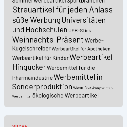
Sommerwerbeartikel
Sportbranchen
Streuartikel für jeden Anlass
süße Werbung
Universitäten
und Hochschulen
USB-Stick
Weihnachts-Präsent
Werbe-
Kugelschreiber
Werbeartikel für Apotheken
Werbeartikel
Werbeartikel für Kinder
Hingucker
Werbemittel für die
Werbemittel in
Pharmaindustrie
Sonderproduktion
Wiesn-Give Away
Winter-
ökologische Werbeartikel
Werbemittel
SUCHE