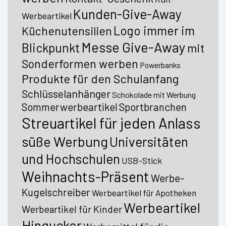
Kunden-Give-Away
Werbeartikel
Logo immer im
Küchenutensilien
Messe Give-Away
Blickpunkt
mit
Sonderformen werben
Powerbanks
Produkte für den Schulanfang
Schlüsselanhänger
Schokolade mit Werbung
Sommerwerbeartikel
Sportbranchen
Streuartikel für jeden Anlass
süße Werbung
Universitäten
und Hochschulen
USB-Stick
Weihnachts-Präsent
Werbe-
Kugelschreiber
Werbeartikel für Apotheken
Werbeartikel
Werbeartikel für Kinder
Hingucker