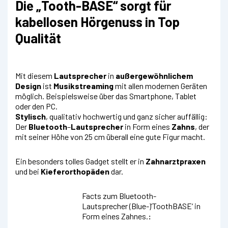
Die „Tooth-BASE“ sorgt für
kabellosen Hörgenuss in Top
Qualität
Mit diesem
Lautsprecher
in
außergewöhnlichem
Design
ist
Musikstreaming
mit allen modernen Geräten
möglich. Beispielsweise über das Smartphone, Tablet
oder den PC.
Stylisch
, qualitativ hochwertig und ganz sicher auffällig:
Der
Bluetooth
–
Lautsprecher
in Form eines
Zahns
, der
mit seiner Höhe von 25 cm überall eine gute Figur macht.
Ein besonders tolles Gadget stellt er in
Zahnarztpraxen
und bei
Kieferorthopäden
dar.
Facts zum
Bluetooth-
Lautsprecher (Blue-)’ToothBASE‘ in
Form eines Zahnes.
: