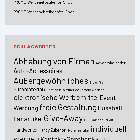
PROME-Werbeautozubehör-Shop
PROME-Werbeschreibgeräte-Shop
SCHLAGWÖRTER
Abhebung von Firmen
Adventskalender
Auto-Accessoires
Außergewöhnliches
Bleistifte
Büromaterial
Bürotisch-Artikel
dekorativ werben
elektronische Werbemittel
Event-
freie Gestaltung
Fussball
Werbung
Give-Away
Fanartikel
Grußkarten aller Art
individuell
Handwerker
Handy Zubehör
Hygieneartikel
werben
Kontakt-Geschenk
Kult-