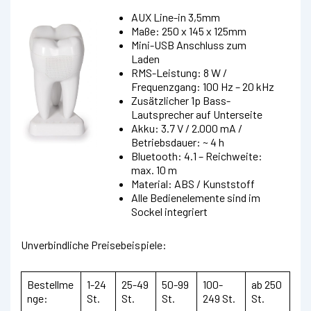
AUX Line-in 3,5mm
Maße: 250 x 145 x 125mm
Mini-USB Anschluss zum
Laden
RMS-Leistung: 8 W /
Frequenzgang: 100 Hz – 20 kHz
Zusätzlicher 1p Bass-
Lautsprecher auf Unterseite
Akku: 3.7 V / 2.000 mA /
Betriebsdauer: ~ 4 h
Bluetooth: 4.1 – Reichweite:
max. 10 m
Material: ABS / Kunststoff
Alle Bedienelemente sind im
Sockel integriert
Unverbindliche Preisebeispiele:
Bestellme
1-24
25-49
50-99
100-
ab 250
nge:
St.
St.
St.
249 St.
St.