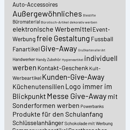
Auto-Accessoires
Außergewöhnliches
Bleistifte
Büromaterial
Bürotisch-Artikel
dekorativ werben
elektronische Werbemittel
Event-
freie Gestaltung
Fussball
Werbung
Give-Away
Fanartikel
Grußkarten aller Art
individuell
Handwerker
Handy Zubehör
Hygieneartikel
werben
Kontakt-Geschenk
Kult-
Kunden-Give-Away
Werbeartikel
Logo immer im
Küchenutensilien
Messe Give-Away
Blickpunkt
mit
Sonderformen werben
Powerbanks
Produkte für den Schulanfang
Schlüsselanhänger
Schokolade mit Werbung