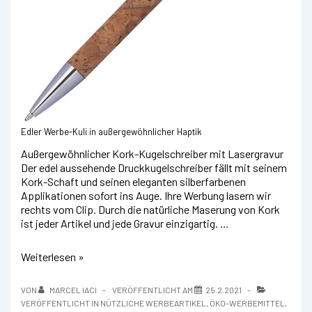
Edler Werbe-Kuli in außergewöhnlicher Haptik
Außergewöhnlicher Kork-Kugelschreiber mit Lasergravur
Der edel aussehende Druckkugelschreiber fällt mit seinem
Kork-Schaft und seinen eleganten silberfarbenen
Applikationen sofort ins Auge. Ihre Werbung lasern wir
rechts vom Clip. Durch die natürliche Maserung von Kork
ist jeder Artikel und jede Gravur einzigartig. …
Kugelschreiber
Weiterlesen »
aus
Kork
VON
MARCEL IACI
VERÖFFENTLICHT AM
25.2.2021
VERÖFFENTLICHT IN
NÜTZLICHE WERBEARTIKEL
,
ÖKO-WERBEMITTEL
,