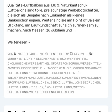
Qualitäts-Luftballons aus 100% Naturkautschuk
Luftballons sind tolle, preisgünstige Werbebotschafter,
die sich als Beigabe nach Einkäufen als kleines
Dankeschön eignen. Weiter sind sie am Point of Sale ein
Blickfang, um Laufkundschaft auf sich aufmerksam zu
machen. Auch Messen, zu Jubiläen und …
Werbe-
Weiterlesen »
Luftballons
und
VON
MARCEL IACI
VERÖFFENTLICHT AM
1.3.2021
bedruckbare
VERÖFFENTLICHT IN
GESCHENKSETS
,
ÖKO-WERBEMITTEL
,
Riesenballons
ÖKOLOGISCHE WERBEARTIKEL
,
SPORTSPONSORING
,
WERBEMITTEL-
ANWENDUNGSBEISPIELE
TAGGED WITH
BIOLOGISCH ABBAUBARE
LUFTBALLONS MIT WERBUNG BEDRUCKEN
,
IDEEN FÜR
WIEDERERÖFFNUNG
,
JUBILÄUMSDEKO
,
KUNDEN GIVE AWAYS
,
LADEN-
ERÖFFNUNG
,
LUFTBALLONS ALS DEKO
,
LUFTBALLONS BEDRUCKEN
,
LUFTBALLONS MIT DRUCK
,
ÖKO-LUFTBALLONS
,
WERBE-
LUFTBALLONS
,
WERBEGESCHENK LUFTBALLON