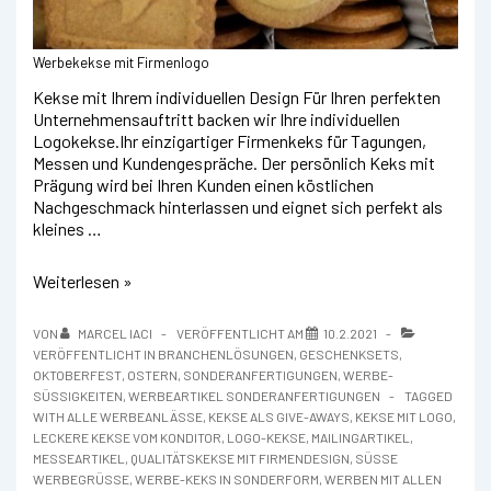
Werbekekse mit Firmenlogo
Kekse mit Ihrem individuellen Design Für Ihren perfekten
Unternehmensauftritt backen wir Ihre individuellen
Logokekse.Ihr einzigartiger Firmenkeks für Tagungen,
Messen und Kundengespräche. Der persönlich Keks mit
Prägung wird bei Ihren Kunden einen köstlichen
Nachgeschmack hinterlassen und eignet sich perfekt als
kleines …
Leckere
Weiterlesen »
Kekse
mit
VON
MARCEL IACI
VERÖFFENTLICHT AM
10.2.2021
Logo
VERÖFFENTLICHT IN
BRANCHENLÖSUNGEN
,
GESCHENKSETS
,
als
OKTOBERFEST
,
OSTERN
,
SONDERANFERTIGUNGEN
,
WERBE-
Werbeträger
SÜSSIGKEITEN
,
WERBEARTIKEL SONDERANFERTIGUNGEN
TAGGED
WITH
ALLE WERBEANLÄSSE
,
KEKSE ALS GIVE-AWAYS
,
KEKSE MIT LOGO
,
LECKERE KEKSE VOM KONDITOR
,
LOGO-KEKSE
,
MAILINGARTIKEL
,
MESSEARTIKEL
,
QUALITÄTSKEKSE MIT FIRMENDESIGN
,
SÜSSE W
ERBEGRÜSSE
,
WERBE-KEKS IN SONDERFORM
,
WERBEN MIT ALLEN