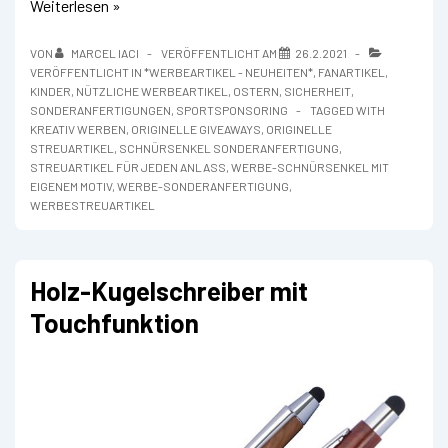
Schnürsenkel
Weiterlesen »
mit
Logo-
VON
MARCEL IACI
VERÖFFENTLICHT AM
26.2.2021
Aufdruck
VERÖFFENTLICHT IN
*WERBEARTIKEL - NEUHEITEN*
,
FANARTIKEL
,
KINDER
,
NÜTZLICHE WERBEARTIKEL
,
OSTERN
,
SICHERHEIT
,
SONDERANFERTIGUNGEN
,
SPORTSPONSORING
TAGGED WITH
KREATIV WERBEN
,
ORIGINELLE GIVEAWAYS
,
ORIGINELLE
STREUARTIKEL
,
SCHNÜRSENKEL SONDERANFERTIGUNG
,
STREUARTIKEL FÜR JEDEN ANLASS
,
WERBE-SCHNÜRSENKEL MIT
EIGENEM MOTIV
,
WERBE-SONDERANFERTIGUNG
,
WERBESTREUARTIKEL
Holz-Kugelschreiber mit
Touchfunktion