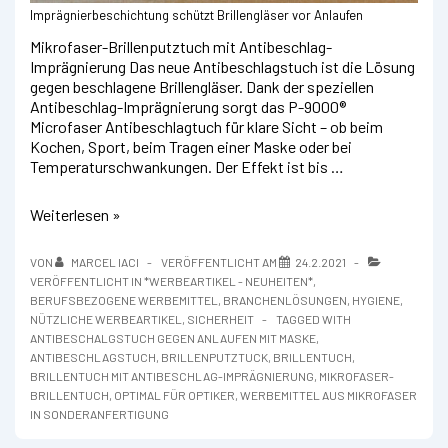
Imprägnierbeschichtung schützt Brillengläser vor Anlaufen
Mikrofaser-Brillenputztuch mit Antibeschlag-
Imprägnierung Das neue Antibeschlagstuch ist die Lösung
gegen beschlagene Brillengläser. Dank der speziellen
Antibeschlag-Imprägnierung sorgt das P-9000®
Microfaser Antibeschlagtuch für klare Sicht – ob beim
Kochen, Sport, beim Tragen einer Maske oder bei
Temperaturschwankungen. Der Effekt ist bis …
Antibeschlag-
Weiterlesen »
Brillentuch
VON
MARCEL IACI
VERÖFFENTLICHT AM
24.2.2021
VERÖFFENTLICHT IN
*WERBEARTIKEL - NEUHEITEN*
,
BERUFSBEZOGENE WERBEMITTEL
,
BRANCHENLÖSUNGEN
,
HYGIENE
,
NÜTZLICHE WERBEARTIKEL
,
SICHERHEIT
TAGGED WITH
ANTIBESCHALGSTUCH GEGEN ANLAUFEN MIT MASKE
,
ANTIBESCHLAGSTUCH
,
BRILLENPUTZTUCK
,
BRILLENTUCH
,
BRILLENTUCH MIT ANTIBESCHLAG-IMPRÄGNIERUNG
,
MIKROFASER-
BRILLENTUCH
,
OPTIMAL FÜR OPTIKER
,
WERBEMITTEL AUS MIKROFASER
IN SONDERANFERTIGUNG