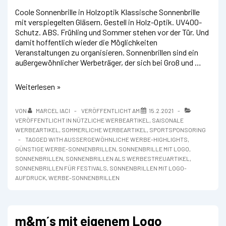
Coole Sonnenbrille in Holzoptik Klassische Sonnenbrille
mit verspiegelten Gläsern. Gestell in Holz-Optik. UV400-
Schutz. ABS. Frühling und Sommer stehen vor der Tür. Und
damit hoffentlich wieder die Möglichkeiten
Veranstaltungen zu organisieren. Sonnenbrillen sind ein
außergewöhnlicher Werbeträger, der sich bei Groß und …
Sonnenbrille
Weiterlesen »
WOODIE
VON
MARCEL IACI
VERÖFFENTLICHT AM
15.2.2021
VERÖFFENTLICHT IN
NÜTZLICHE WERBEARTIKEL
,
SAISONALE
WERBEARTIKEL
,
SOMMERLICHE WERBEARTIKEL
,
SPORTSPONSORING
TAGGED WITH
AUSSERGEWÖHNLICHE WERBE-HIGHLIGHTS
,
GÜNSTIGE WERBE-SONNENBRILLEN
,
SONNENBRILLE MIT LOGO
,
SONNENBRILLEN
,
SONNENBRILLEN ALS WERBESTREUARTIKEL
,
SONNENBRILLEN FÜR FESTIVALS
,
SONNENBRILLEN MIT LOGO-
AUFDRUCK
,
WERBE-SONNENBRILLEN
m&m´s mit eigenem Logo