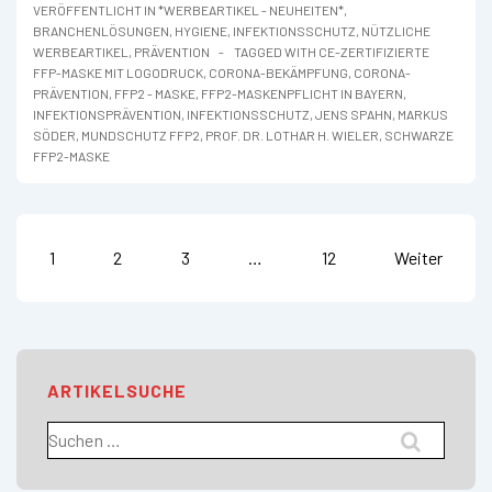
VERÖFFENTLICHT IN
*WERBEARTIKEL - NEUHEITEN*
,
BRANCHENLÖSUNGEN
,
HYGIENE
,
INFEKTIONSSCHUTZ
,
NÜTZLICHE
WERBEARTIKEL
,
PRÄVENTION
TAGGED WITH
CE-ZERTIFIZIERTE
FFP-MASKE MIT LOGODRUCK
,
CORONA-BEKÄMPFUNG
,
CORONA-
PRÄVENTION
,
FFP2 - MASKE
,
FFP2-MASKENPFLICHT IN BAYERN
,
INFEKTIONSPRÄVENTION
,
INFEKTIONSSCHUTZ
,
JENS SPAHN
,
MARKUS
SÖDER
,
MUNDSCHUTZ FFP2
,
PROF. DR. LOTHAR H. WIELER
,
SCHWARZE
FFP2-MASKE
Seitennummerierung
1
2
3
…
12
Weiter
der
Beiträge
ARTIKELSUCHE
Suchen
nach: