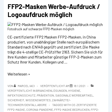
FFP2-Masken Werbe-Aufdruck /
Logoaufdruck möglich
Fotodruck auf schwarze FFP2-Masken möglich
CE-zertifizierte FFP2 Masken FFP2-Masken, in China
produziert, von unabhängiger Stelle nach europäischem
Standard nach EN149 geprüft und zertifiziert.Die Maske
trägt die 4-stellige CE-Prüfziffer 2163. Sichern Sie sich für
Ihre Kunden und Mitarbeiter günstige FFP-2-Masken zum
Schutz Ihrer Kunden, Kollegen und …
FFP2-
Weiterlesen »
Masken
Werbe-
VON
MARCEL IACI
VERÖFFENTLICHT AM
18.1.2021
Aufdruck
VERÖFFENTLICHT IN
BRANCHENLÖSUNGEN
,
HYGIENE
,
/
INFEKTIONSSCHUTZ
,
PRÄVENTION
,
SAISONALE WERBEARTIKEL
,
Logoaufdruck
SICHERHEIT
,
WISSENSWERTES
,
ZAHNÄRZTE/-
möglich
TECHNIKER/DENTALLABORE
TAGGED WITH
CE-ZERTIFIZIERTE
FFP2-MASKE
,
CORONA-PANDEMIE
,
FFP2-MASKE BEDRUCKEN
,
FFP2-