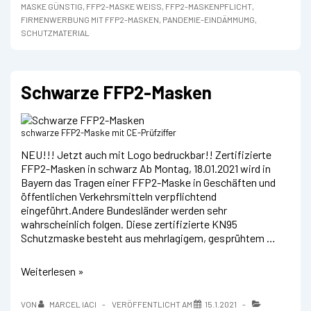
MASKE GÜNSTIG
,
FFP2-MASKE WEISS
,
FFP2-MASKENPFLICHT
,
FIRMENWERBUNG MIT FFP2-MASKEN
,
PANDEMIE-EINDÄMMUMG
,
SCHUTZMATERIAL
Schwarze FFP2-Masken
schwarze FFP2-Maske mit CE-Prüfziffer
NEU!!! Jetzt auch mit Logo bedruckbar!! Zertifizierte
FFP2-Masken in schwarz Ab Montag, 18.01.2021 wird in
Bayern das Tragen einer FFP2-Maske in Geschäften und
öffentlichen Verkehrsmitteln verpflichtend
eingeführt.Andere Bundesländer werden sehr
wahrscheinlich folgen. Diese zertifizierte KN95
Schutzmaske besteht aus mehrlagigem, gesprühtem …
Schwarze
Weiterlesen »
FFP2-
Masken
VON
MARCEL IACI
VERÖFFENTLICHT AM
15.1.2021