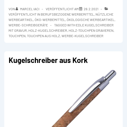
Kugelschreiber
mit
VON
MARCEL IACI
VERÖFFENTLICHT AM
26.2.2021
Touchfunktion
VERÖFFENTLICHT IN
BERUFSBEZOGENE WERBEMITTEL
,
NÜTZLICHE
WERBEARTIKEL
,
ÖKO-WERBEMITTEL
,
ÖKOLOGISCHE WERBEARTIKEL
,
WERBE-SCHREIBGERÄTE
TAGGED WITH
EDLE KUGELSCHREIBER
MIT GRAVUR
,
HOLZ-KUGELSCHREIBER
,
HOLZ-TOUCHPEN GRAVIEREN
,
TOUCHPEN
,
TOUCHPEN AUS HOLZ
,
WERBE-KUGELSCHREIBER
Kugelschreiber aus Kork