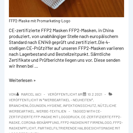
FFP2-Maske mit Promarketing-Logo
CE-zertifizierte FFP2 Masken FFP2-Masken, in China
produziert, von unabhängiger Stelle nach europäischem
Standard nach EN149 geprüft und zertifiziert.Die 4-
stelligen CE-Prüfziffer auf unseren FFP2-Masken variieren
nach Lagerbestand und Bestellzeitpunkt. Sämtliche
Zertifikate und Prüfberichte liegen uns vor. Diese senden
wir Ihnen bei …
FFP2-
Weiterlesen »
Masken
schwarz
VON
MARCEL IACI
VERÖFFENTLICHT AM
10.2.2021
und
VERÖFFENTLICHT IN
*WERBEARTIKEL - NEUHEITEN*
,
weiß
BRANCHENLÖSUNGEN
,
HYGIENE
,
INFEKTIONSSCHUTZ
,
NÜTZLICHE
mittels
WERBEARTIKEL
,
WERBE-TEXTILIEN
TAGGED WITH
CE-
Transferdruck
ZERTIFIZIERTE FFP-MASKE MIT LOGODRUCK
,
CE-ZERTIFIZIERTE FFP2-
bedrucken
MASKE
,
CORONA-BEKÄMPFUNG
,
FFP2-MASKEN MIT FIRMENLOGO
,
FFP2-
MASKENPFLICHT
,
PARTIKELFILTRIERENDE HALBGESICHTSMASKE MIT