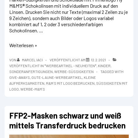
M&M’S® Schokolinsen mit individuellem Druck auf den
Linsen. Drucken Sie nicht nur Texte (maximal 2 Zeilen zu je
9 Zeichen), sondern auch Bilder oder Logos variabel
kombiniert auf 1, 2 oder 3 verschiedenfarbigen
Schokolinsen. …
m&m
Weiterlesen »
´s
mit
VON
MARCEL IACI
VERÖFFENTLICHT AM
12.2.2021
eigenem
VERÖFFENTLICHT IN
*WERBEARTIKEL - NEUHEITEN*
,
KINDER
,
Logo
SONDERANFERTIGUNGEN
,
WERBE-SÜSSIGKEITEN
TAGGED WITH
bedrucken
GIVE-AWAYS
,
GUTE-LAUNE-WERBEARTIKEL
,
KLEINE
AUFMERKSAMKEITEN
,
M&M´S MIT LOGO BEDRUCKEN
,
SÜSSIGKEITEN MIT L
OGO
,
WERBE-M&M´S
FFP2-Masken schwarz und weiß
mittels Transferdruck bedrucken