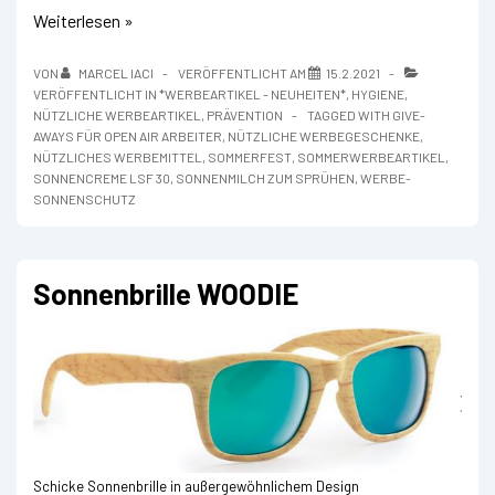
Sonnencreme
Weiterlesen »
mit
eigenem
VON
MARCEL IACI
VERÖFFENTLICHT AM
15.2.2021
Etikett
VERÖFFENTLICHT IN
*WERBEARTIKEL - NEUHEITEN*
,
HYGIENE
,
NÜTZLICHE WERBEARTIKEL
,
PRÄVENTION
TAGGED WITH
GIVE-
AWAYS FÜR OPEN AIR ARBEITER
,
NÜTZLICHE WERBEGESCHENKE
,
NÜTZLICHES WERBEMITTEL
,
SOMMERFEST
,
SOMMERWERBEARTIKEL
,
SONNENCREME LSF 30
,
SONNENMILCH ZUM SPRÜHEN
,
WERBE-
SONNENSCHUTZ
Sonnenbrille WOODIE
Schicke Sonnenbrille in außergewöhnlichem Design