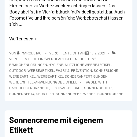
Firmenlogo zu Werbezwecken anbringen lassen. Das
Bodylabel ist im Vierfarbdruck individuell gestaltbar. Auch
Fotomotive und Ihre persönliche Werbebotschaft lassen
sich …
Sonnenschutzspray
Weiterlesen »
mit
Werbe-
VON
MARCEL IACI
VERÖFFENTLICHT AM
15.2.2021
Label
VERÖFFENTLICHT IN
*WERBEARTIKEL - NEUHEITEN*
,
BRANCHENLÖSUNGEN
,
HYGIENE
,
NÜTZLICHE WERBEARTIKEL
,
OUTDOOR-WERBEARTIKEL
,
PHARMA
,
PRÄVENTION
,
SOMMERLICHE
WERBEARTIKEL
,
WERBEARTIKEL SONDERANFERTIGUNGEN
,
WERBEMITTEL-ANWENDUNGSBEISPIELE
TAGGED WITH
DACHDECKERBRANCHE
,
FESTIVAL-BEIGABE
,
SONNENSCHUTZ
,
SONNENSPRAY
,
SPORTLER-SONNENCREME
,
WERBE-SONNENCREME
Sonnencreme mit eigenem
Etikett