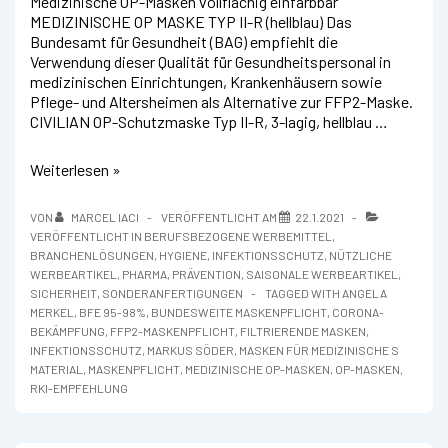
Medizinische OP-Masken vollflächig einfärbbar
MEDIZINISCHE OP MASKE TYP II-R (hellblau) Das
Bundesamt für Gesundheit (BAG) empfiehlt die
Verwendung dieser Qualität für Gesundheitspersonal in
medizinischen Einrichtungen, Krankenhäusern sowie
Pflege- und Altersheimen als Alternative zur FFP2-Maske.
CIVILIAN OP-Schutzmaske Typ II-R, 3-lagig, hellblau …
Chirurgische
Weiterlesen »
OP-
Masken
VON
MARCEL IACI
VERÖFFENTLICHT AM
22.1.2021
schwarz
VERÖFFENTLICHT IN
BERUFSBEZOGENE WERBEMITTEL
,
und
BRANCHENLÖSUNGEN
,
HYGIENE
,
INFEKTIONSSCHUTZ
,
NÜTZLICHE
hellblau
WERBEARTIKEL
,
PHARMA
,
PRÄVENTION
,
SAISONALE WERBEARTIKEL
,
SICHERHEIT
,
SONDERANFERTIGUNGEN
TAGGED WITH
ANGELA
MERKEL
,
BFE 95-98%
,
BUNDESWEITE MASKENPFLICHT
,
CORONA-
BEKÄMPFUNG
,
FFP2-MASKENPFLICHT
,
FILTRIERENDE MASKEN
,
INFEKTIONSSCHUTZ
,
MARKUS SÖDER
,
MASKEN FÜR MEDIZINISCHE S
MATERIAL
,
MASKENPFLICHT
,
MEDIZINISCHE OP-MASKEN
,
OP-MASKEN
,
RKI-EMPFEHLUNG