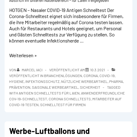
Abstrich im unteren Nasenbereich - für Laien freigegeben
HOTGEN – Nasaler COVID-19 Antigen Schnelltest Der
Corona-Schnelltest eignet sich insbesondere für Firmen,
die ihre Mitarbeiter regelmäßig auf Corona testen lassen.
Auch für Restaurants und Hotels geeignet, um Personal
und Gästen Schnelltests zur Verfügung zu stellen. So
können eventuelle Infektionsherde …
Corona-
Weiterlesen »
Schnelltests
mit
VON
MARCEL IACI
VERÖFFENTLICHT AM
10.3.2021
Laien-
VERÖFFENTLICHT IN
BRANCHENLÖSUNGEN
,
CORONA
,
COVID-19
,
Zulassung
HYGIENE
,
INFEKTIONSSCHUTZ
,
NÜTZLICHE WERBEARTIKEL
,
PHARMA
,
PRÄVENTION
,
SAISONALE WERBEARTIKEL
,
SICHERHEIT
TAGGED
WITH
ANTIGEN SCHNELLTESTS FÜR LAIEN
,
ANWENDERFREUNDLICHE
COV-19-SCHNELLTEST
,
CORONA SCHNELLTESTS
,
MITARBEITER AUF
COVID-19 TESTEN
,
SCHNELLTEST FÜR FIRMEN
Werbe-Luftballons und