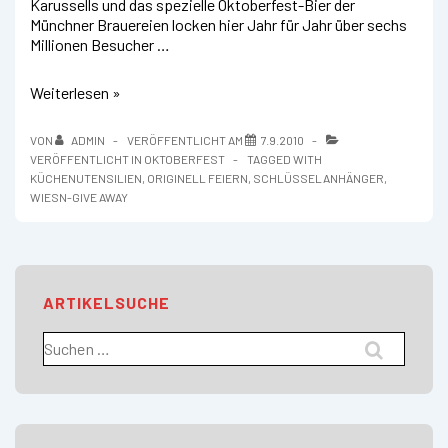
Karussells und das spezielle Oktoberfest-Bier der
Münchner Brauereien locken hier Jahr für Jahr über sechs
Millionen Besucher …
Oktoberfest
Weiterlesen »
VON
ADMIN
VERÖFFENTLICHT AM
7.9.2010
VERÖFFENTLICHT IN
OKTOBERFEST
TAGGED WITH
KÜCHENUTENSILIEN
,
ORIGINELL FEIERN
,
SCHLÜSSELANHÄNGER
,
WIESN-GIVE AWAY
ARTIKELSUCHE
Suchen
nach: