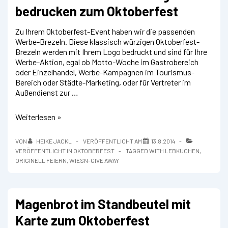
bedrucken zum Oktoberfest
Zu Ihrem Oktoberfest-Event haben wir die passenden
Werbe-Brezeln. Diese klassisch würzigen Oktoberfest-
Brezeln werden mit Ihrem Logo bedruckt und sind für Ihre
Werbe-Aktion, egal ob Motto-Woche im Gastrobereich
oder Einzelhandel, Werbe-Kampagnen im Tourismus-
Bereich oder Städte-Marketing, oder für Vertreter im
Außendienst zur …
Lebkuchen-
Weiterlesen »
Brezel
mit
VON
HEIKE JACKL
VERÖFFENTLICHT AM
13.8.2014
Logo
VERÖFFENTLICHT IN
OKTOBERFEST
TAGGED WITH
LEBKUCHEN
,
bedrucken
ORIGINELL FEIERN
,
WIESN-GIVE AWAY
zum
Oktoberfest
Magenbrot im Standbeutel mit
Karte zum Oktoberfest