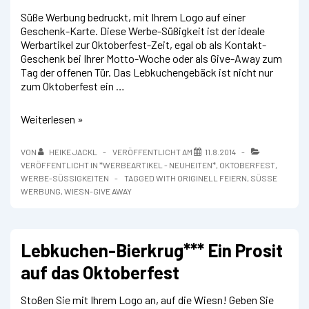
Süße Werbung bedruckt, mit Ihrem Logo auf einer
Geschenk-Karte. Diese Werbe-Süßigkeit ist der ideale
Werbartikel zur Oktoberfest-Zeit, egal ob als Kontakt-
Geschenk bei Ihrer Motto-Woche oder als Give-Away zum
Tag der offenen Tür. Das Lebkuchengebäck ist nicht nur
zum Oktoberfest ein …
Magenbrot
Weiterlesen »
im
Standbeutel
VON
HEIKE JACKL
VERÖFFENTLICHT AM
11.8.2014
mit
VERÖFFENTLICHT IN
*WERBEARTIKEL - NEUHEITEN*
,
OKTOBERFEST
,
Karte
WERBE-SÜSSIGKEITEN
TAGGED WITH
ORIGINELL FEIERN
,
SÜSSE W
zum
ERBUNG
,
WIESN-GIVE AWAY
Oktoberfest
Lebkuchen-Bierkrug*** Ein Prosit
auf das Oktoberfest
Stoßen Sie mit Ihrem Logo an, auf die Wiesn! Geben Sie