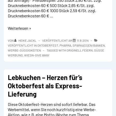
auf Anfrage) * Preisbeispiel: 250 Stück 2,80 €/St. zzgl.
Drucknebenkosten 60 € 500 Stück 2,65 €/St. zzgl.
Drucknebenkosten 60 € 1000 Stück 2,59 €/St. zzgl.
Drucknebenkosten 60 € …
Unsere
Weiterlesen »
Spezialität:
Individuell
VON
HEIKE JACKL
VERÖFFENTLICHT AM
11.8.2014
werben
VERÖFFENTLICHT IN
OKTOBERFEST
,
PHARMA
,
SPARKASSEN/BANKEN
,
mit
WERBE-SÜSSIGKEITEN
TAGGED WITH
ORIGINELL FEIERN
,
SÜSSE W
Lebkuchen
ERBUNG
,
WIESN-GIVE AWAY
in
Sonderform
Lebkuchen – Herzen für’s
Oktoberfest als Express-
Lieferung
Diese Oktoberfest-Herzen sind sofort lieferbar. Das
Werbemittel, wenn Sie noch kurzfristig eine Werbe-
Aktion, wie z.B. eine Motto-Woche zum Thema