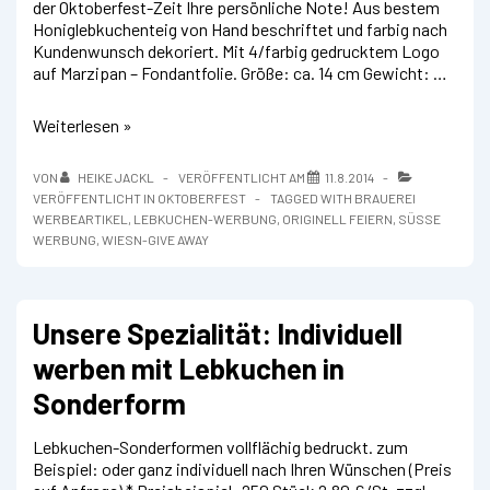
der Oktoberfest-Zeit Ihre persönliche Note! Aus bestem
Honiglebkuchenteig von Hand beschriftet und farbig nach
Kundenwunsch dekoriert. Mit 4/farbig gedrucktem Logo
auf Marzipan – Fondantfolie. Größe: ca. 14 cm Gewicht: …
Lebkuchen-
Weiterlesen »
Bierkrug***
Ein
VON
HEIKE JACKL
VERÖFFENTLICHT AM
11.8.2014
Prosit
VERÖFFENTLICHT IN
OKTOBERFEST
TAGGED WITH
BRAUEREI
auf
WERBEARTIKEL
,
LEBKUCHEN-WERBUNG
,
ORIGINELL FEIERN
,
SÜSSE W
das
ERBUNG
,
WIESN-GIVE AWAY
Oktoberfest
Unsere Spezialität: Individuell
werben mit Lebkuchen in
Sonderform
Lebkuchen-Sonderformen vollflächig bedruckt. zum
Beispiel: oder ganz individuell nach Ihren Wünschen (Preis