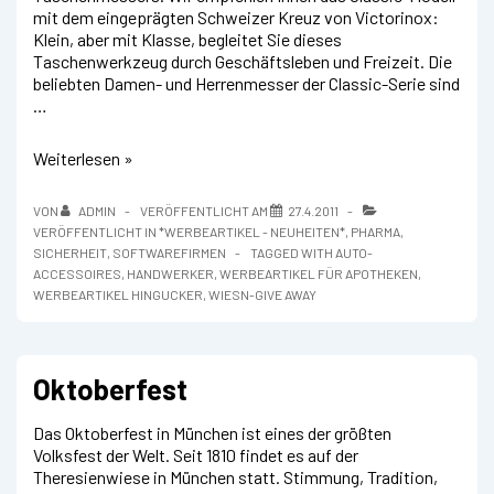
mit dem eingeprägten Schweizer Kreuz von Victorinox:
Klein, aber mit Klasse, begleitet Sie dieses
Taschenwerkzeug durch Geschäftsleben und Freizeit. Die
beliebten Damen- und Herrenmesser der Classic-Serie sind
…
Victorinox
Weiterlesen »
Classic
VON
ADMIN
VERÖFFENTLICHT AM
27.4.2011
VERÖFFENTLICHT IN
*WERBEARTIKEL - NEUHEITEN*
,
PHARMA
,
SICHERHEIT
,
SOFTWAREFIRMEN
TAGGED WITH
AUTO-
ACCESSOIRES
,
HANDWERKER
,
WERBEARTIKEL FÜR APOTHEKEN
,
WERBEARTIKEL HINGUCKER
,
WIESN-GIVE AWAY
Oktoberfest
Das Oktoberfest in München ist eines der größten
Volksfest der Welt. Seit 1810 findet es auf der
Theresienwiese in München statt. Stimmung, Tradition,