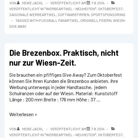
blau-
VON
HEIKE JACKL
VERÖFFENTLICHT AM
7.8.2014
weißer
VERÖFFENTLICHT IN
*WERBEARTIKEL - NEUHEITEN*
,
OKTOBERFEST
,
Haarpracht
SAISONALE WERBEARTIKEL
,
SOFTWAREFIRMEN
,
SPORTSPONSORING
TAGGED WITH
FUSSBALL FANARTIKEL
,
ORIGINELL FEIERN
,
WIESN-
GIVE AWAY
Die Brezenbox. Praktisch, nicht
nur zur Wiesn-Zeit.
Sie brauchen ein pfiffiges Give Away? Zum Oktoberfest
können Sie Ihren Kunden die Brezenbox anbieten. Ihre
Werbung unterwegs in jeder Handtasche, jedem
Schulranzen oder auf der Wiesn. Material: Kunststoff
Länge : 200 mm Breite : 176 mm Höhe : 37 …
Die
Weiterlesen »
Brezenbox.
Praktisch,
VON
HEIKE JACKL
VERÖFFENTLICHT AM
7.8.2014
nicht
VERÖFFENTLICHT IN
*WERBEARTIKEL - NEUHEITEN*
,
OKTOBERFEST
,