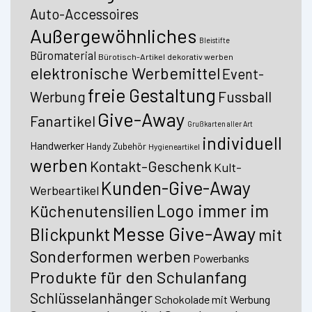
Auto-Accessoires
Außergewöhnliches
Bleistifte
Büromaterial
Bürotisch-Artikel
dekorativ werben
elektronische Werbemittel
Event-
freie Gestaltung
Fussball
Werbung
Give-Away
Fanartikel
Grußkarten aller Art
individuell
Handwerker
Handy Zubehör
Hygieneartikel
werben
Kontakt-Geschenk
Kult-
Kunden-Give-Away
Werbeartikel
Logo immer im
Küchenutensilien
Messe Give-Away
Blickpunkt
mit
Sonderformen werben
Powerbanks
Produkte für den Schulanfang
Schlüsselanhänger
Schokolade mit Werbung