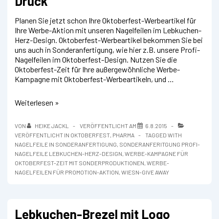
Druck
Planen Sie jetzt schon Ihre Oktoberfest-Werbeartikel für
Ihre Werbe-Aktion mit unseren Nagelfeilen im Lebkuchen-
Herz-Design. Oktoberfest-Werbeartikel bekommen Sie bei
uns auch in Sonderanfertigung, wie hier z.B. unsere Profi-
Nagelfeilen im Oktoberfest-Design. Nutzen Sie die
Oktoberfest-Zeit für Ihre außergewöhnliche Werbe-
Kampagne mit Oktoberfest-Werbeartikeln, und …
Oktoberfest-
Weiterlesen »
Werbeartikel
Nagelfeile
VON
HEIKE JACKL
VERÖFFENTLICHT AM
6.8.2015
mit
VERÖFFENTLICHT IN
OKTOBERFEST
,
PHARMA
TAGGED WITH
Lebkuchen-
NAGELFEILE IN SONDERANFERTIGUNG
,
SONDERANFERITGUNG PROFI-
Herz-
NAGELFEILE LEBKUCHEN-HERZ-DESIGN
,
WERBE-KAMPAGNE FÜR
Druck
OKTOBERFEST-ZEIT MIT SONDERPRODUKTIONEN
,
WERBE-
NAGELFEILEN FÜR PROMOTION-AKTION
,
WIESN-GIVE AWAY
Lebkuchen-Brezel mit Logo