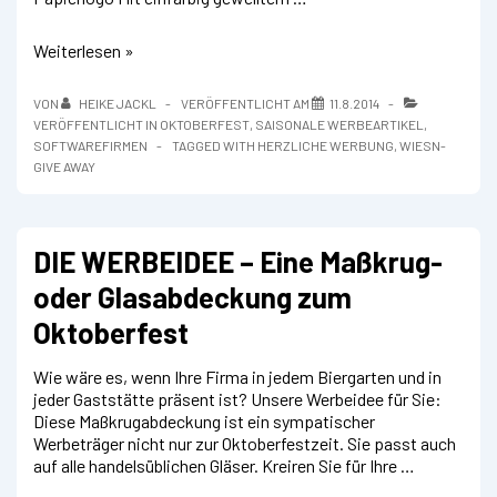
Zum
Weiterlesen »
Oktoberfest
–
VON
HEIKE JACKL
VERÖFFENTLICHT AM
11.8.2014
Werben
VERÖFFENTLICHT IN
OKTOBERFEST
,
SAISONALE WERBEARTIKEL
,
Sie
SOFTWAREFIRMEN
TAGGED WITH
HERZLICHE WERBUNG
,
WIESN-
mit
GIVE AWAY
Herz
DIE WERBEIDEE – Eine Maßkrug-
oder Glasabdeckung zum
Oktoberfest
Wie wäre es, wenn Ihre Firma in jedem Biergarten und in
jeder Gaststätte präsent ist? Unsere Werbeidee für Sie:
Diese Maßkrugabdeckung ist ein sympatischer
Werbeträger nicht nur zur Oktoberfestzeit. Sie passt auch
auf alle handelsüblichen Gläser. Kreiren Sie für Ihre …