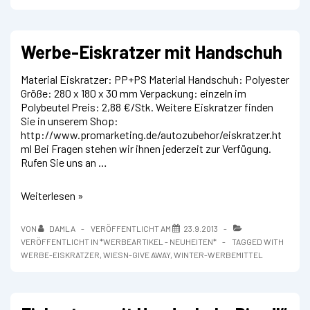
Werbe-Eiskratzer mit Handschuh
Material Eiskratzer: PP+PS Material Handschuh: Polyester
Größe: 280 x 180 x 30 mm Verpackung: einzeln im
Polybeutel Preis: 2,88 €/Stk. Weitere Eiskratzer finden
Sie in unserem Shop:
http://www.promarketing.de/autozubehor/eiskratzer.ht
ml Bei Fragen stehen wir ihnen jederzeit zur Verfügung.
Rufen Sie uns an …
Werbe-
Weiterlesen »
Eiskratzer
mit
VON
DAMLA
VERÖFFENTLICHT AM
23.9.2013
Handschuh
VERÖFFENTLICHT IN
*WERBEARTIKEL - NEUHEITEN*
TAGGED WITH
WERBE-EISKRATZER
,
WIESN-GIVE AWAY
,
WINTER-WERBEMITTEL