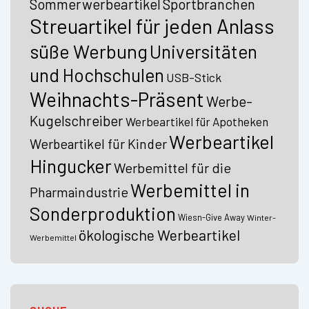
Sommerwerbeartikel
Sportbranchen
Streuartikel für jeden Anlass
süße Werbung
Universitäten
und Hochschulen
USB-Stick
Weihnachts-Präsent
Werbe-
Kugelschreiber
Werbeartikel für Apotheken
Werbeartikel
Werbeartikel für Kinder
Hingucker
Werbemittel für die
Werbemittel in
Pharmaindustrie
Sonderproduktion
Wiesn-Give Away
Winter-
ökologische Werbeartikel
Werbemittel