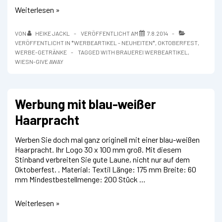
DIE
Weiterlesen »
WERBEIDEE
–
VON
HEIKE JACKL
VERÖFFENTLICHT AM
7.8.2014
Eine
VERÖFFENTLICHT IN
*WERBEARTIKEL - NEUHEITEN*
,
OKTOBERFEST
,
Maßkrug-
WERBE-GETRÄNKE
TAGGED WITH
BRAUEREI WERBEARTIKEL
,
oder
WIESN-GIVE AWAY
Glasabdeckung
zum
Oktoberfest
Werbung mit blau-weißer
Haarpracht
Werben Sie doch mal ganz originell mit einer blau-weißen
Haarpracht. Ihr Logo 30 x 100 mm groß. Mit diesem
Stinband verbreiten Sie gute Laune, nicht nur auf dem
Oktoberfest. . Material: Textil Länge: 175 mm Breite: 60
mm Mindestbestellmenge: 200 Stück …
Werbung
Weiterlesen »
mit