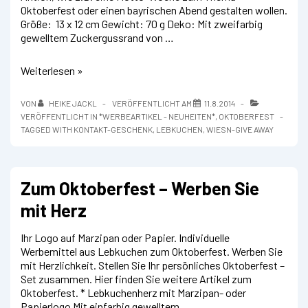
Oktoberfest oder einen bayrischen Abend gestalten wollen.
Größe: 13 x 12 cm Gewicht: 70 g Deko: Mit zweifarbig
gewelltem Zuckergussrand von …
Lebkuchen
Weiterlesen »
–
Herzen
VON
HEIKE JACKL
VERÖFFENTLICHT AM
11.8.2014
für’s
VERÖFFENTLICHT IN
*WERBEARTIKEL - NEUHEITEN*
,
OKTOBERFEST
Oktoberfest
TAGGED WITH
KONTAKT-GESCHENK
,
LEBKUCHEN
,
WIESN-GIVE AWAY
als
Express-
Lieferung
Zum Oktoberfest – Werben Sie
mit Herz
Ihr Logo auf Marzipan oder Papier. Individuelle
Werbemittel aus Lebkuchen zum Oktoberfest. Werben Sie
mit Herzlichkeit. Stellen Sie Ihr persönliches Oktoberfest –
Set zusammen. Hier finden Sie weitere Artikel zum
Oktoberfest. * Lebkuchenherz mit Marzipan- oder
Papierlogo Mit einfarbig gewelltem …