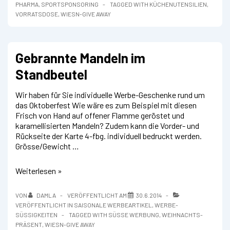
nur
PHARMA
,
SPORTSPONSORING
TAGGED WITH
KÜCHENUTENSILIEN
,
zur
VORRATSDOSE
,
WIESN-GIVE AWAY
Wiesn-
Zeit.
Gebrannte Mandeln im
Standbeutel
Wir haben für Sie individuelle Werbe-Geschenke rund um
das Oktoberfest Wie wäre es zum Beispiel mit diesen
Frisch von Hand auf offener Flamme geröstet und
karamellisierten Mandeln? Zudem kann die Vorder- und
Rückseite der Karte 4-fbg. individuell bedruckt werden.
Grösse/Gewicht …
Gebrannte
Weiterlesen »
Mandeln
im
VON
DAMLA
VERÖFFENTLICHT AM
30.6.2014
Standbeutel
VERÖFFENTLICHT IN
SAISONALE WERBEARTIKEL
,
WERBE-
SÜSSIGKEITEN
TAGGED WITH
SÜSSE WERBUNG
,
WEIHNACHTS-
PRÄSENT
,
WIESN-GIVE AWAY