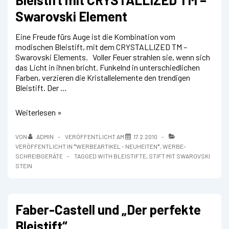
Swarovski Element
Eine Freude fürs Auge ist die Kombination vom
modischen Bleistift, mit dem CRYSTALLIZED TM –
Swarovski Elements. Voller Feuer strahlen sie, wenn sich
das Licht in ihnen bricht. Funkelnd in unterschiedlichen
Farben, verzieren die Kristallelemente den trendigen
Bleistift. Der …
Bleistift
Weiterlesen »
mit
CRYSTALLIZED
VON
ADMIN
VERÖFFENTLICHT AM
17.2.2010
TM
VERÖFFENTLICHT IN
*WERBEARTIKEL - NEUHEITEN*
,
WERBE-
–
SCHREIBGERÄTE
TAGGED WITH
BLEISTIFTE
,
STIFT MIT SWAROVSKI
Swarovski
STEIN
Element
Faber-Castell und „Der perfekte
Bleistift“