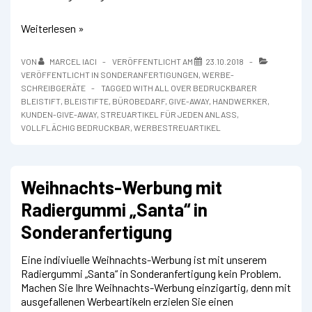
360°
Weiterlesen »
Vollfarbdruck
Bleistifte
VON
MARCEL IACI
VERÖFFENTLICHT AM
23.10.2018
VERÖFFENTLICHT IN
SONDERANFERTIGUNGEN
,
WERBE-
SCHREIBGERÄTE
TAGGED WITH
ALL OVER BEDRUCKBARER
BLEISTIFT
,
BLEISTIFTE
,
BÜROBEDARF
,
GIVE-AWAY
,
HANDWERKER
,
KUNDEN-GIVE-AWAY
,
STREUARTIKEL FÜR JEDEN ANLASS
,
VOLLFLÄCHIG BEDRUCKBAR
,
WERBESTREUARTIKEL
Weihnachts-Werbung mit
Radiergummi „Santa“ in
Sonderanfertigung
Eine indiviuelle Weihnachts-Werbung ist mit unserem
Radiergummi „Santa“ in Sonderanfertigung kein Problem.
Machen Sie Ihre Weihnachts-Werbung einzigartig, denn mit
ausgefallenen Werbeartikeln erzielen Sie einen