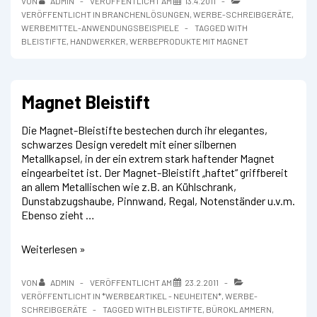
VON
ADMIN
VERÖFFENTLICHT AM
13.4.2011
240
VERÖFFENTLICHT IN
BRANCHENLÖSUNGEN
,
WERBE-SCHREIBGERÄTE
,
mm
WERBEMITTEL-ANWENDUNGSBEISPIELE
TAGGED WITH
BLEISTIFTE
,
HANDWERKER
,
WERBEPRODUKTE MIT MAGNET
Magnet Bleistift
Die Magnet-Bleistifte bestechen durch ihr elegantes,
schwarzes Design veredelt mit einer silbernen
Metallkapsel, in der ein extrem stark haftender Magnet
eingearbeitet ist. Der Magnet-Bleistift „haftet“ griffbereit
an allem Metallischen wie z.B. an Kühlschrank,
Dunstabzugshaube, Pinnwand, Regal, Notenständer u.v.m.
Ebenso zieht …
Magnet
Weiterlesen »
Bleistift
VON
ADMIN
VERÖFFENTLICHT AM
23.2.2011
VERÖFFENTLICHT IN
*WERBEARTIKEL - NEUHEITEN*
,
WERBE-
SCHREIBGERÄTE
TAGGED WITH
BLEISTIFTE
,
BÜROKLAMMERN
,