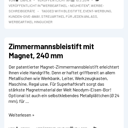
VON
DAMLA
VERÖFFENTLICHT AM
10.3.2014
Aufsatz
VERÖFFENTLICHT IN
*WERBEARTIKEL - NEUHEITEN*
,
WERBE-
SCHREIBGERÄTE
TAGGED WITH
BLEISTIFTE
,
EVENT-WERBUNG
,
KUNDEN-GIVE-AWAY
,
STREUARTIKEL FÜR JEDEN ANLASS
,
WERBEARTIKEL HINGUCKER
Zimmermannsbleistift mit
Magnet, 240 mm
Der patentierter Magnet-Zimmermannsbleistift erleichtert
Ihnen viele Handgriffe. Denn er haftet griffbereit an allem
Metallischen wie Werkbank, Leiter, Werkzeugkasten,
Maschine, Regal usw. Für Superhaftkraft sorgt das
stärkste Magnetmaterial der Welt Neodym-Eisen-Bor!
Optional ist auch ein selbstklebendes Metallplättchen (Ø 24
mm), für …
Zimmermannsbleistift
Weiterlesen »
mit
Magnet,