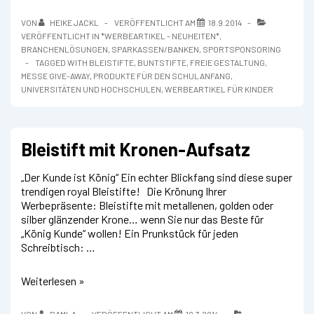
Buntstifte
im
VON
HEIKE JACKL
VERÖFFENTLICHT AM
18.9.2014
6er
VERÖFFENTLICHT IN
*WERBEARTIKEL - NEUHEITEN*
,
Pack
BRANCHENLÖSUNGEN
,
SPARKASSEN/BANKEN
,
SPORTSPONSORING
mit
TAGGED WITH
BLEISTIFTE
,
BUNTSTIFTE
,
FREIE GESTALTUNG
,
Ihrem
MESSE GIVE-AWAY
,
PRODUKTE FÜR DEN SCHULANFANG
,
Namen
UNIVERSITÄTEN UND HOCHSCHULEN
,
WERBEARTIKEL FÜR KINDER
oder
Logo
Bleistift mit Kronen-Aufsatz
„Der Kunde ist König“ Ein echter Blickfang sind diese super
trendigen royal Bleistifte! Die Krönung Ihrer
Werbepräsente: Bleistifte mit metallenen, golden oder
silber glänzender Krone… wenn Sie nur das Beste für
„König Kunde“ wollen! Ein Prunkstück für jeden
Schreibtisch: …
Bleistift
Weiterlesen »
mit
Kronen-