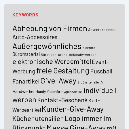
KEYWORDS
Abhebung von Firmen
Adventskalender
Auto-Accessoires
Außergewöhnliches
Bleistifte
Büromaterial
Bürotisch-Artikel
dekorativ werben
elektronische Werbemittel
Event-
freie Gestaltung
Fussball
Werbung
Give-Away
Fanartikel
Grußkarten aller Art
individuell
Handwerker
Handy Zubehör
Hygieneartikel
werben
Kontakt-Geschenk
Kult-
Kunden-Give-Away
Werbeartikel
Logo immer im
Küchenutensilien
Messe Give-Away
Blickpunkt
mit