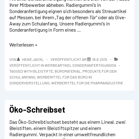
Ihrer Mitbewerber abheben. Radiergummi’s in
Sonderanfertigung eignen sich besonders als Streuartikel
auf Messen, bei Ihrem „Tag der offenen Tür“ oder als Give-
Away zum Schulanfang. Unsere Radiergummi’s in
Sonderanfertigung in Form eines …
Sonderanfertigung
Weiterlesen »
Radiergummi
in
VON
HEIKE JACKL
VERÖFFENTLICHT AM
18.6.2015
Sonderform
VERÖFFENTLICHT IN
WERBEARTIKEL SONDERANFERTIGUNGEN
als
TAGGED WITH
BLEISTIFTE
,
BÜROMATERIAL
,
PRODUKTE FÜR DEN
Give-
SCHULANFANG
,
WERBEMITTEL FÜR DAS BÜRO IN
Away
SONDERHERSTELLUNG
,
WERBEMITTEL FÜR DIE PHARMAINDUSTRIE
zum
Schulanfang
Öko-Schreibset
Das Öko-Schreibtischset besteht aus einem Lineal, zwei
Bleistiften, einem Bleistiftspitzer und einem
Radiergummi. Verpackt in einer umweltfreundlichen