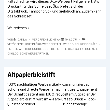
Faltschachtel wird dieses Öko-Werbeartikel geliefert. Als
Druckart für das Schreibset Öko bietet sich der
Digitaldruck, Tampondruck und Siebdruck an. Zudem kann
das Schreibset …
Öko-
Weiterlesen »
Schreibset
VON
DAMLA
VERÖFFENTLICHT AM
10.4.2015
VERÖFFENTLICHT IN
ÖKO-WERBEMITTEL
,
WERBE-SCHREIBGERÄTE
TAGGED WITH
BIO-SCHREIBSET
,
BLEISTIFTE
,
ÖKO-SCHREIBGERÄTE
,
ÖKOLOGISCHE WERBEARTIKEL
Altpapierbleistift
100% nachhaltiger Werbeartikel – kommuniziert auf
schöne und direkte Weise ihr nachhaltiges Engagement
Der Schaft besteht aus 100% recyceltem Altpapier Der
Altpapierbleistift wird im 4-Farb-Offset-Druck = Foto-
Qualität bedruckt. Mindestmenge: …