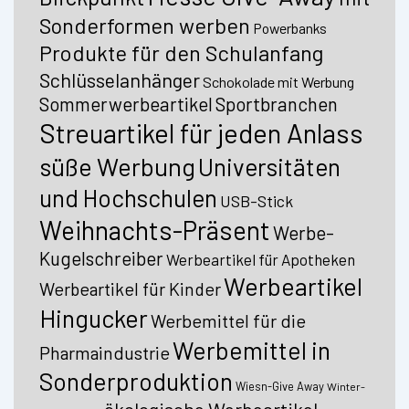
Sonderformen werben
Powerbanks
Produkte für den Schulanfang
Schlüsselanhänger
Schokolade mit Werbung
Sommerwerbeartikel
Sportbranchen
Streuartikel für jeden Anlass
süße Werbung
Universitäten
und Hochschulen
USB-Stick
Weihnachts-Präsent
Werbe-
Kugelschreiber
Werbeartikel für Apotheken
Werbeartikel
Werbeartikel für Kinder
Hingucker
Werbemittel für die
Werbemittel in
Pharmaindustrie
Sonderproduktion
Wiesn-Give Away
Winter-
ökologische Werbeartikel