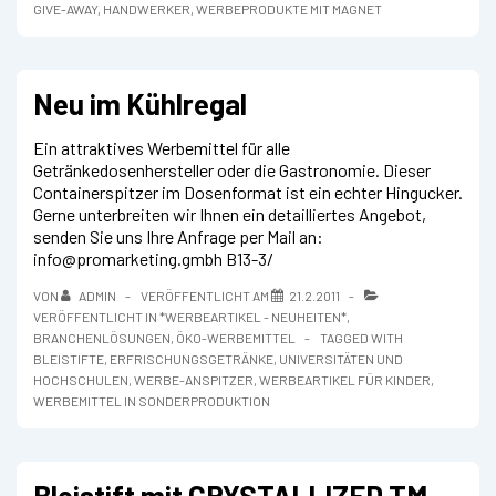
GIVE-AWAY
,
HANDWERKER
,
WERBEPRODUKTE MIT MAGNET
Neu im Kühlregal
Ein attraktives Werbemittel für alle
Getränkedosenhersteller oder die Gastronomie. Dieser
Containerspitzer im Dosenformat ist ein echter Hingucker.
Gerne unterbreiten wir Ihnen ein detailliertes Angebot,
senden Sie uns Ihre Anfrage per Mail an:
info@promarketing.gmbh B13-3/
VON
ADMIN
VERÖFFENTLICHT AM
21.2.2011
VERÖFFENTLICHT IN
*WERBEARTIKEL - NEUHEITEN*
,
BRANCHENLÖSUNGEN
,
ÖKO-WERBEMITTEL
TAGGED WITH
BLEISTIFTE
,
ERFRISCHUNGSGETRÄNKE
,
UNIVERSITÄTEN UND
HOCHSCHULEN
,
WERBE-ANSPITZER
,
WERBEARTIKEL FÜR KINDER
,
WERBEMITTEL IN SONDERPRODUKTION
Bleistift mit CRYSTALLIZED TM –