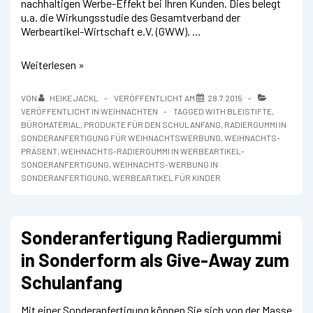
nachhaltigen Werbe-Effekt bei Ihren Kunden. Dies belegt
u.a. die Wirkungsstudie des Gesamtverband der
Werbeartikel-Wirtschaft e.V. (GWW). …
Weihnachts-
Weiterlesen »
Werbung
mit
VON
HEIKE JACKL
VERÖFFENTLICHT AM
28.7.2015
Radiergummi
VERÖFFENTLICHT IN
WEIHNACHTEN
TAGGED WITH
BLEISTIFTE
,
„Santa“
BÜROMATERIAL
,
PRODUKTE FÜR DEN SCHULANFANG
,
RADIERGUMMI IN
in
SONDERANFERTIGUNG FÜR WEIHNACHTSWERBUNG
,
WEIHNACHTS-
Sonderanfertigung
PRÄSENT
,
WEIHNACHTS-RADIERGUMMI IN WERBEARTIKEL-
SONDERANFERTIGUNG
,
WEIHNACHTS-WERBUNG IN
SONDERANFERTIGUNG
,
WERBEARTIKEL FÜR KINDER
Sonderanfertigung Radiergummi
in Sonderform als Give-Away zum
Schulanfang
Mit einer Sonderanfertigung können Sie sich von der Masse