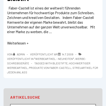
Faber-Castell ist eines der weltweit führenden
Unternehmen für hochwertige Produkte zum Schreiben,
Zeichnen und kreativen Gestalten. Indem Faber-Castell
Kernwerte der eigenen Marke bewahrt, bleibt das
Unternehmen auf der ganzen Welt unverwechselbar. Mit
einer Marke zu werben, die …
Faber-
Weiterlesen »
Castell
und
VON
ADMIN
VERÖFFENTLICHT AM
14.7.2009
„Der
VERÖFFENTLICHT IN
*WERBEARTIKEL - NEUHEITEN*
,
WERBE-
perfekte
SCHREIBGERÄTE
TAGGED WITH
BLEISTIFTE
,
HOCHWERTIGER
Bleistift“
WERBEARTIKEL
,
PRODUKTE VON FABER-CASTELL
,
STREUARTIKEL FÜR
JEDEN ANLASS
ARTIKELSUCHE
Suchen