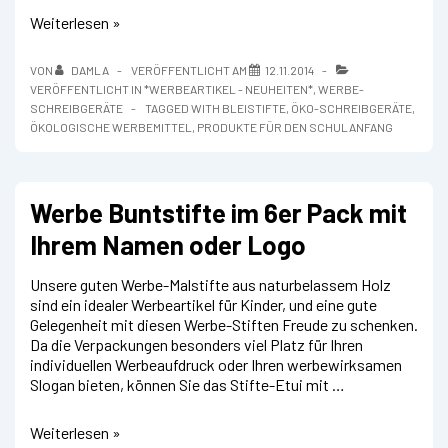
Altpapierbleistift
Weiterlesen »
VON
DAMLA
VERÖFFENTLICHT AM
12.11.2014
VERÖFFENTLICHT IN
*WERBEARTIKEL - NEUHEITEN*
,
WERBE-
SCHREIBGERÄTE
TAGGED WITH
BLEISTIFTE
,
ÖKO-SCHREIBGERÄTE
,
ÖKOLOGISCHE WERBEMITTEL
,
PRODUKTE FÜR DEN SCHULANFANG
Werbe Buntstifte im 6er Pack mit
Ihrem Namen oder Logo
Unsere guten Werbe-Malstifte aus naturbelassem Holz
sind ein idealer Werbeartikel für Kinder, und eine gute
Gelegenheit mit diesen Werbe-Stiften Freude zu schenken.
Da die Verpackungen besonders viel Platz für Ihren
individuellen Werbeaufdruck oder Ihren werbewirksamen
Slogan bieten, können Sie das Stifte-Etui mit …
Werbe
Weiterlesen »