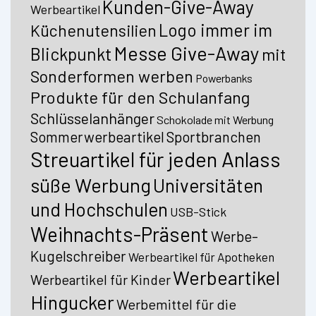
Kunden-Give-Away
Werbeartikel
Logo immer im
Küchenutensilien
Messe Give-Away
Blickpunkt
mit
Sonderformen werben
Powerbanks
Produkte für den Schulanfang
Schlüsselanhänger
Schokolade mit Werbung
Sommerwerbeartikel
Sportbranchen
Streuartikel für jeden Anlass
süße Werbung
Universitäten
und Hochschulen
USB-Stick
Weihnachts-Präsent
Werbe-
Kugelschreiber
Werbeartikel für Apotheken
Werbeartikel
Werbeartikel für Kinder
Hingucker
Werbemittel für die