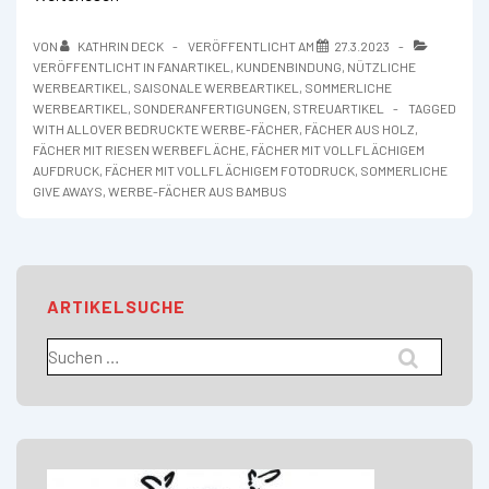
mit
vollflächigem
VON
KATHRIN DECK
VERÖFFENTLICHT AM
27.3.2023
Aufdruck
VERÖFFENTLICHT IN
FANARTIKEL
,
KUNDENBINDUNG
,
NÜTZLICHE
WERBEARTIKEL
,
SAISONALE WERBEARTIKEL
,
SOMMERLICHE
WERBEARTIKEL
,
SONDERANFERTIGUNGEN
,
STREUARTIKEL
TAGGED
WITH
ALLOVER BEDRUCKTE WERBE-FÄCHER
,
FÄCHER AUS HOLZ
,
FÄCHER MIT RIESEN WERBEFLÄCHE
,
FÄCHER MIT VOLLFLÄCHIGEM
AUFDRUCK
,
FÄCHER MIT VOLLFLÄCHIGEM FOTODRUCK
,
SOMMERLICHE
GIVE AWAYS
,
WERBE-FÄCHER AUS BAMBUS
ARTIKELSUCHE
Suchen
nach: