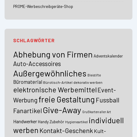
PROME-Werbeschreibgeräte-Shop
SCHLAGWÖRTER
Abhebung von Firmen
Adventskalender
Auto-Accessoires
Außergewöhnliches
Bleistifte
Büromaterial
Bürotisch-Artikel
dekorativ werben
elektronische Werbemittel
Event-
freie Gestaltung
Fussball
Werbung
Give-Away
Fanartikel
Grußkarten aller Art
individuell
Handwerker
Handy Zubehör
Hygieneartikel
werben
Kontakt-Geschenk
Kult-