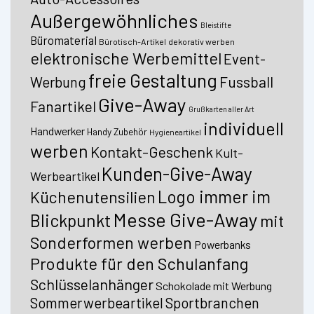
Außergewöhnliches
Bleistifte
Büromaterial
Bürotisch-Artikel
dekorativ werben
elektronische Werbemittel
Event-
freie Gestaltung
Fussball
Werbung
Give-Away
Fanartikel
Grußkarten aller Art
individuell
Handwerker
Handy Zubehör
Hygieneartikel
werben
Kontakt-Geschenk
Kult-
Kunden-Give-Away
Werbeartikel
Logo immer im
Küchenutensilien
Messe Give-Away
Blickpunkt
mit
Sonderformen werben
Powerbanks
Produkte für den Schulanfang
Schlüsselanhänger
Schokolade mit Werbung
Sommerwerbeartikel
Sportbranchen