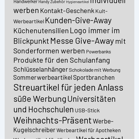
individuell
Handwerker
Handy Zubehör
Hygieneartikel
werben
Kontakt-Geschenk
Kult-
Kunden-Give-Away
Werbeartikel
Logo immer im
Küchenutensilien
Messe Give-Away
Blickpunkt
mit
Sonderformen werben
Powerbanks
Produkte für den Schulanfang
Schlüsselanhänger
Schokolade mit Werbung
Sommerwerbeartikel
Sportbranchen
Streuartikel für jeden Anlass
süße Werbung
Universitäten
und Hochschulen
USB-Stick
Weihnachts-Präsent
Werbe-
Kugelschreiber
Werbeartikel für Apotheken