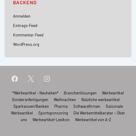
BACKEND
Anmelden
Eintrags-Feed
Kommentar-Feed
WordPress.org
Footer-
*Werbeartikel – Neuheiten*
Branchenlösungen
Werbeartikel
Sonderanfertigungen
Weihnachten
Nützliche werbeartikel
Menü
Sparkassen/Banken
Pharma
Softwarefirmen
Saisonale
Werbeartikel
Sportsponsoring
Die Werbemittelberater – Über
uns
Werbeartikel-Lexikon
Werbeartikel von A-Z