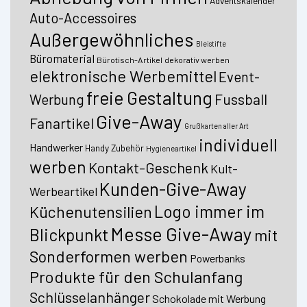
Adventskalender
Auto-Accessoires
Außergewöhnliches
Bleistifte
Büromaterial
Bürotisch-Artikel
dekorativ werben
elektronische Werbemittel
Event-
freie Gestaltung
Fussball
Werbung
Give-Away
Fanartikel
Grußkarten aller Art
individuell
Handwerker
Handy Zubehör
Hygieneartikel
werben
Kontakt-Geschenk
Kult-
Kunden-Give-Away
Werbeartikel
Logo immer im
Küchenutensilien
Messe Give-Away
Blickpunkt
mit
Sonderformen werben
Powerbanks
Produkte für den Schulanfang
Schlüsselanhänger
Schokolade mit Werbung