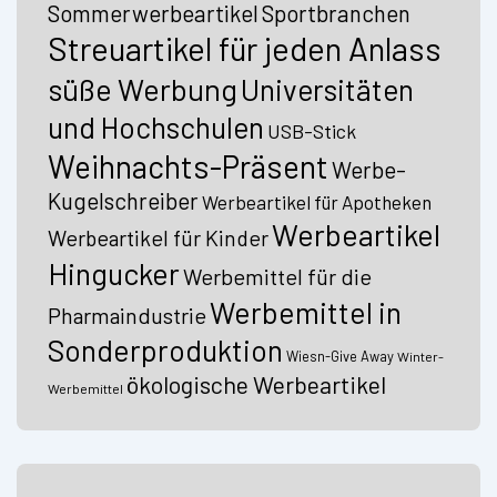
Sommerwerbeartikel
Sportbranchen
Streuartikel für jeden Anlass
süße Werbung
Universitäten
und Hochschulen
USB-Stick
Weihnachts-Präsent
Werbe-
Kugelschreiber
Werbeartikel für Apotheken
Werbeartikel
Werbeartikel für Kinder
Hingucker
Werbemittel für die
Werbemittel in
Pharmaindustrie
Sonderproduktion
Wiesn-Give Away
Winter-
ökologische Werbeartikel
Werbemittel