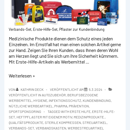
Verbands-Set, Erste-Hilfe-Set, Pflaster zur Kundenbindung
Medizinische Produkte dienen dem Schutz eines jeden
Einzelnen. Im Ernstfall hat man einen solchen Artikel gerne
zur Hand. Zeigen Sie Ihren Kunden, dass Ihnen deren Wohl
am Herzen liegt und Sie sich um ihre Sicherheit kümmern.
Mit Erste-Hilfe-Artikeln als Werbemittel …
Erste
Weiterlesen »
Hilfe
Artikel
VON
KATHRIN DECK
VERÖFFENTLICHT AM
5.3.2024
VERÖFFENTLICHT IN
AUTOZUBEHÖR
,
BERUFSBEZOGENE
WERBEMITTEL
,
HYGIENE
,
INFEKTIONSSCHUTZ
,
KUNDENBINDUNG
,
NÜTZLICHE WERBEARTIKEL
,
PHARMA
,
PRÄVENTION
,
SPORTSPONSORING
TAGGED WITH
ERSTE HILFE
,
ERSTE-HILFE-
SET
,
HEFTPFLASTER MIT EIGENEM MOTIV
,
MEDIZINPRODUKTE.
,
QUALITÄTSPRODUKTE
,
STERILE KOMPRESSEN
,
STREUARTIKEL
,
VERBANDS-SET
,
VERBANDSKASTEN
,
WERBESTREUARTIKEL