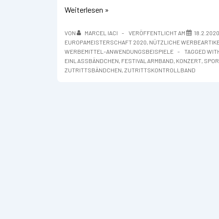
Einlassbändchen
Weiterlesen »
VON
MARCEL IACI
VERÖFFENTLICHT AM
18.2.202
UROPAMEISTERSCHAFT 2020
,
NÜTZLICHE WERBEARTIK
WERBEMITTEL-ANWENDUNGSBEISPIELE
TAGGED WIT
EINLASSBÄNDCHEN
,
FESTIVALARMBAND
,
KONZERT
,
SPOR
ZUTRITTSBÄNDCHEN
,
ZUTRITTSKONTROLLBAND