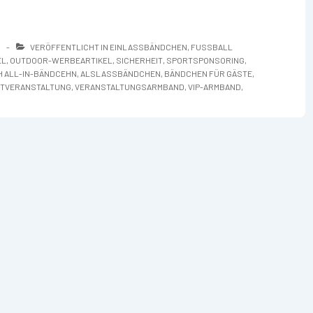
0
VERÖFFENTLICHT IN
EINLASSBÄNDCHEN
,
FUSSBALL E
EL
,
OUTDOOR-WERBEARTIKEL
,
SICHERHEIT
,
SPORTSPONSORING
,
H
ALL-IN-BÄNDCEHN
,
ALSLASSBÄNDCHEN
,
BÄNDCHEN FÜR GÄSTE
,
TVERANSTALTUNG
,
VERANSTALTUNGSARMBAND
,
VIP-ARMBAND
,