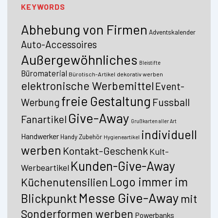
KEYWORDS
Abhebung von Firmen
Adventskalender
Auto-Accessoires
Außergewöhnliches
Bleistifte
Büromaterial
Bürotisch-Artikel
dekorativ werben
elektronische Werbemittel
Event-
freie Gestaltung
Fussball
Werbung
Give-Away
Fanartikel
Grußkarten aller Art
individuell
Handwerker
Handy Zubehör
Hygieneartikel
werben
Kontakt-Geschenk
Kult-
Kunden-Give-Away
Werbeartikel
Logo immer im
Küchenutensilien
Messe Give-Away
Blickpunkt
mit
Sonderformen werben
Powerbanks