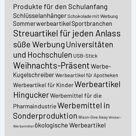
Produkte für den Schulanfang
Schlüsselanhänger
Schokolade mit Werbung
Sommerwerbeartikel
Sportbranchen
Streuartikel für jeden Anlass
süße Werbung
Universitäten
und Hochschulen
USB-Stick
Weihnachts-Präsent
Werbe-
Kugelschreiber
Werbeartikel für Apotheken
Werbeartikel
Werbeartikel für Kinder
Hingucker
Werbemittel für die
Werbemittel in
Pharmaindustrie
Sonderproduktion
Wiesn-Give Away
Winter-
ökologische Werbeartikel
Werbemittel