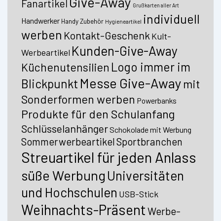
Give-Away
Fanartikel
Grußkarten aller Art
individuell
Handwerker
Handy Zubehör
Hygieneartikel
werben
Kontakt-Geschenk
Kult-
Kunden-Give-Away
Werbeartikel
Logo immer im
Küchenutensilien
Messe Give-Away
Blickpunkt
mit
Sonderformen werben
Powerbanks
Produkte für den Schulanfang
Schlüsselanhänger
Schokolade mit Werbung
Sommerwerbeartikel
Sportbranchen
Streuartikel für jeden Anlass
süße Werbung
Universitäten
und Hochschulen
USB-Stick
Weihnachts-Präsent
Werbe-