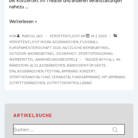
bei Konzerten, im Theater und anderen Veranstaltungen
nahezu …
Einlassbändchen
Weiterlesen »
VON
MARCEL IACI
VERÖFFENTLICHT AM
18.2.2020
VERÖFFENTLICHT IN
EINLASSBÄNDCHEN
,
FUSSBALL E
UROPAMEISTERSCHAFT 2020
,
NÜTZLICHE WERBEARTIKEL
,
OUTDOOR-WERBEARTIKEL
,
SICHERHEIT
,
SPORTSPONSORING
,
WERBEMITTEL-ANWENDUNGSBEISPIELE
TAGGED WITH
ALL-IN-
BÄNDCEHN
,
ALSLASSBÄNDCHEN
,
BÄNDCHEN FÜR GÄSTE
,
EINLASSBÄNDCHEN
,
FESTIVALARMBAND
,
KONZERT
,
SPORTVERANSTALTUNG
,
VERANSTALTUNGSARMBAND
,
VIP-ARMBAND
,
ZUTRITTSBÄNDCHEN
,
ZUTRITTSKONTROLLBAND
ARTIKELSUCHE
Suchen
nach: